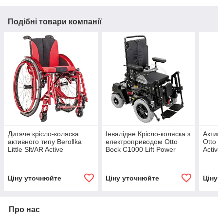
Подібні товари компанії
Дитяче крісло-коляска
Інвалідне Крісло-коляска з
Акти
активного типу Berollka
електроприводом Otto
Otto
Little Slt/AR Active
Bock С1000 Lift Power
Acti
Wheelchair
Wheelchair
Ціну уточнюйте
Ціну уточнюйте
Цін
Про нас