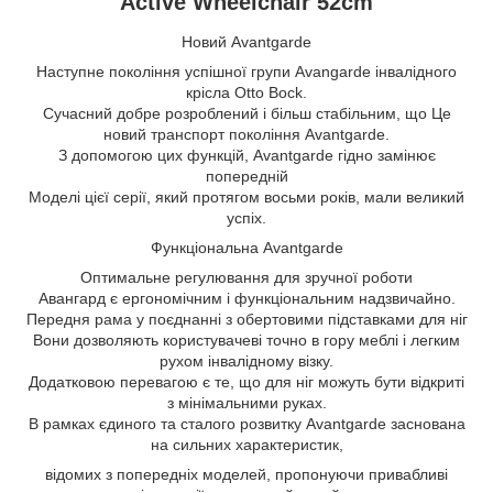
Active Wheelchair 52cm
Новий Avantgarde
Наступне покоління успішної групи Avangarde інвалідного
крісла Otto Bock.
Сучасний добре розроблений і більш стабільним, що Це
новий транспорт покоління Avantgarde.
З допомогою цих функцій, Avantgarde гідно замінює
попередній
Моделі цієї серії, який протягом восьми років, мали великий
успіх.
Функціональна Avantgarde
Оптимальне регулювання для зручної роботи
Авангард є ергономічним і функціональним надзвичайно.
Передня рама у поєднанні з обертовими підставками для ніг
Вони дозволяють користувачеві точно в гору меблі і легким
рухом інвалідному візку.
Додатковою перевагою є те, що для ніг можуть бути відкриті
з мінімальними руках.
В рамках єдиного та сталого розвитку Avantgarde заснована
на сильних характеристик,
відомих з попередніх моделей, пропонуючи привабливі