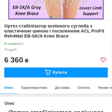
Ортез стабілізатор колінного суглоба з
еластичною шиною і посиленням ACL ProFit
Reh4Mat EB-SK/A Knee Brace
В наявності
Роздріб
6 360
₴
Купити
Опис
Характеристики
Доставка
Оплата
Умови п
Опис