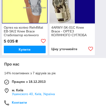
Ортез на коліно Reh4Mat
4ARMY-SK-01С Knee
EB-SK/2 Knee Brace
Brace - ОРТЕЗ
Стабілізатор колінного
КОЛІННОГО СУГЛОБА
суглоба з шинами 2 і
БІЧНИМИ ШИНАМИ ТА
5 035
₴
посиленням ACL ProFit
РЕГУЛЮВАННЯМ
РУХЛИВОСТІ
Ціну уточнюйте
Купити
Про нас
14% позитивних з 7 відгуків за рік
Працює з 18.12.2013
м. Київ
Ушинского 40, Київ, Україна
Контакти