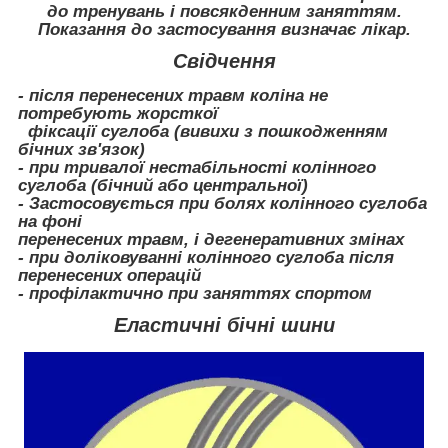
до тренувань і повсякденним заняттям.
Показання до застосування визначає лікар.
Свідчення
- після перенесених травм коліна не
потребують жорсткої
фіксації суглоба (вивихи з пошкодженням
бічних зв'язок)
- при тривалої нестабільності колінного
суглоба (бічний або центральної)
- Застосовується при болях колінного суглоба
на фоні
перенесених травм, і дегенеративних змінах
- при доліковуванні колінного суглоба після
перенесених операцій
- профілактично при заняттях спортом
Еластичні бічні шини