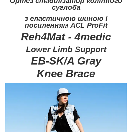
Ортез стабілізатор колінного
суглоба
з еластичною шиною і
посиленням ACL ProFit
Reh4Mat - 4medic
Lower Limb Support
EB-SK/A Gray
Knee Brace