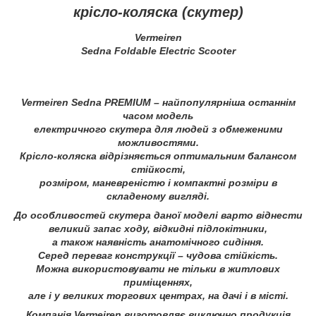
крісло-коляска (скутер)
Vermeiren
Sedna Foldable Electric Scooter
Vermeiren Sedna PREMIUM – найпопулярніша останнім
часом модель
електричного скутера для людей з обмеженими
можливостями.
Крісло-коляска відрізняється оптимальним балансом
стійкості,
розміром, маневреністю і компактні розміри в
складеному вигляді.
До особливостей скутера даної моделі варто віднести
великий запас ходу, відкидні підлокітники,
а також наявність анатомічного сидіння.
Серед переваг конструкції – чудова стійкість.
Можна використовувати не тільки в житлових
приміщеннях,
але і у великих торгових центрах, на дачі і в місті.
Компанія Vermeiren виготовляє виключно продукція