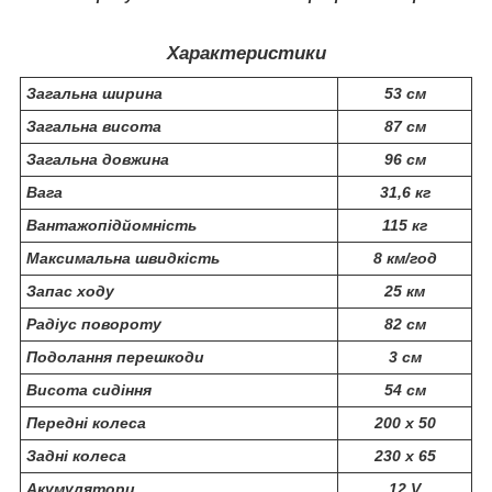
Характеристики
Загальна ширина
53 см
Загальна висота
87 см
Загальна довжина
96 см
Вага
31,6 кг
Вантажопідйомність
115 кг
Максимальна швидкість
8 км/год
Запас ходу
25 км
Радіус повороту
82 см
Подолання перешкоди
3 см
Висота сидіння
54 см
Передні колеса
200 x 50
Задні колеса
230 x 65
Акумулятори
12 V