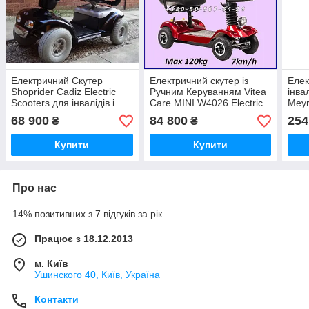
Електричний Скутер
Електричний скутер із
Елек
Shoprider Cadiz Electric
Ручним Керуванням Vitea
інва
Scooters для інвалідів і
Care MINI W4026 Electric
Meyr
літніх людей.
Scooter 7km/h, Max 120kg
Scoo
68 900
84 800
254
₴
₴
Купити
Купити
Про нас
14% позитивних з 7 відгуків за рік
Працює з 18.12.2013
м. Київ
Ушинского 40, Київ, Україна
Контакти