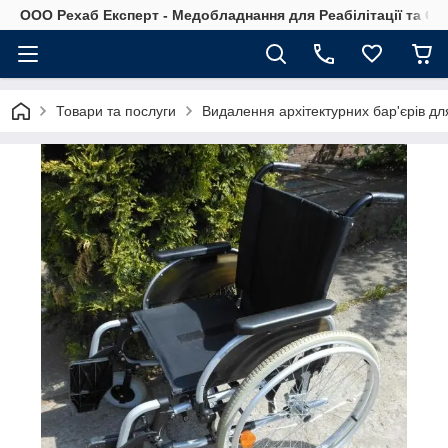
OOO Рехаб Експерт - Медобладнання для Реабілітації та Ор
Товари та послуги
Видалення архітектурних бар'єрів д