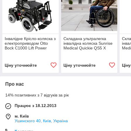
Інвалідне Крісло-коляска з
Складана ультралегка
Скла
електроприводом Otto
інвалідна коляска Sunrise
інва
Bock С1000 Lift Power
Medical Quickie QS5 X
Medi
Wheelchair
Folding Ultra Lightweight
Fold
Wheelchair
Whee
Ціну уточнюйте
Ціну уточнюйте
Цін
Про нас
14% позитивних з 7 відгуків за рік
Працює з 18.12.2013
м. Київ
Ушинского 40, Київ, Україна