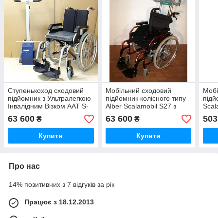
Ступенькоход сходовий
Мобільний сходовий
Мобі
підйомник з Ультралегкою
підйомник колісного типу
підй
Інвалідним Візком AAT S-
Alber Scalamobil S27 з
Scal
Max Stairclimber +
Ультра Легкої Інвалідним
Stai
63 600
63 600
503
₴
₴
Wheelchair
Візком
адап
Купити
Купити
Про нас
14% позитивних з 7 відгуків за рік
Працює з 18.12.2013