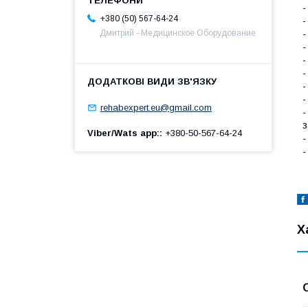
-
+380 (50) 567-64-24
-
-
Дмитрий - Медицинское Оборудование
-
-
-
-
-
rehabexpert.eu@gmail.com
-
з
Viber/Wats app:
+380-50-567-64-24
-
-
Х