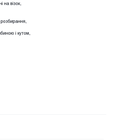
 на візок,
о розбирання,
ибиною і кутом,