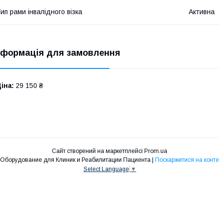
ип рами інвалідного візка
Активна
нформація для замовлення
іна:
29 150 ₴
Сайт створений на маркетплейсі
Prom.ua
Рехаб Эксперт - Медицинское Оборудование для Клиник и Реабилитации Пациента |
Поскаржитися на конте
Select Language
▼