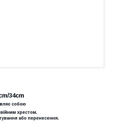
2cm/34cm
являє собою
двійним хрестом.
тування або перенесення.