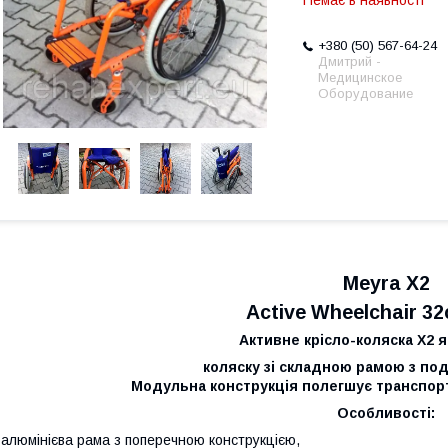
Немає в наявності
+380 (50) 567-64-24
Дмитрий -
Медицинское
Оборудование
Meyra X2
Active Wheelchair 3
Активне крісло-коляска X2 
коляску зі складною рамою з по
Модульна конструкція полегшує транспор
Особливості:
 алюмінієва рама з поперечною конструкцією,