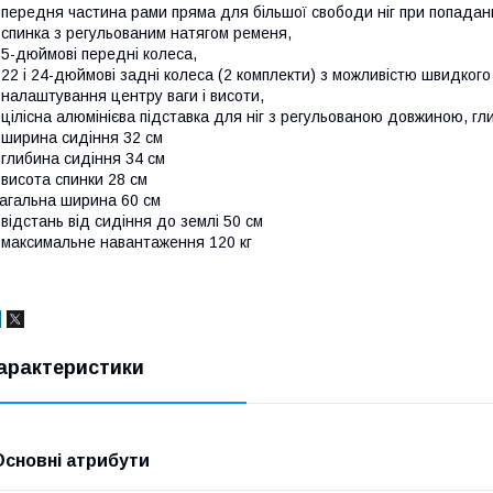
 передня частина рами пряма для більшої свободи ніг при попаданні
 спинка з регульованим натягом ременя,
 5-дюймові передні колеса,
 22 і 24-дюймові задні колеса (2 комплекти) з можливістю швидког
 налаштування центру ваги і висоти,
 цілісна алюмінієва підставка для ніг з регульованою довжиною, гл
 ширина сидіння 32 см
 глибина сидіння 34 см
 висота спинки 28 см
агальна ширина 60 см
 відстань від сидіння до землі 50 см
 максимальне навантаження 120 кг
арактеристики
Основні атрибути