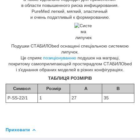
в области повышенного риска инфицирования.
PureMed легкий, мягкий, эластичный
и очень податливый к формированию.
Подушки СТАБИЛОbed оснащені спеціальною системою
липучок.
Це сприяє
позиціонуванню
подушок на матраці,
покритому самоприлипающей простирадлом СТАБИЛОbed
і з'єднання обраних моделей в різних конфігураціях.
ТАБЛИЦЯ РОЗМІРІВ
Символ
Розмір
A
B
P-SS-22/1
1
27
35
Приховати