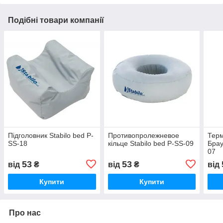
Подібні товари компанії
Підголовник Stabilo bed P-
Противопролежневое
Тер
SS-18
кільце Stabilo bed P-SS-09
Брау
07
53
53
від
₴
від
₴
від
Купити
Купити
Про нас