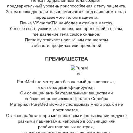
Пенка под давлением тела создает
предварительный уровень приспособления к телу пациента.
Затем пенка дополнительно смягчается под влиянием тепла
передаваемого телом пациента.
Пенка VISmemoTM наиболее активна в местах,
больше всего уязвимых к появлению пролежней, т.е. там,
где давление тела самое сильное.
Поэтому отвечает наивысшим стандартам
в области профилактики пролежней.
ПРЕИМУЩЕСТВА
PureMed это материал безопасный для человека,
и он легко дезинфицируется.
Он оснащен антибактериальными веществами
на базе неорганического Цеолита Серебра.
Материал PureMed можно использовать много раз, он не
протирается.
Отлично работает при многоразовом использовании подушек
разными пациентами, например в больницах или
реабилитационных центрах,
а также идеально подходит для применения