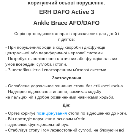
коригуючий осьові порушення.
ERH DAFO Active 3
Ankle Brace AFO/DAFO
Серія ортопедичних апаратів призначених для дітей і
підлітків:
- При порушеннях ходи в ході хвороби і дисфункції
центральної або периферичної нервової системи.
- Потребують поліпшення статичних або функціональних
умов всередині суглоба і стопи.
- З нестабільністю і спотворенням м'язової системи.
Застосування
- Ослаблене дорзальное згинання стопи без стійкості коліна.
- Надмірне підошовне згинання, викликає ходьбу
на пальцях ніг з добре розвиненими навичками ходьби.
Дія:
- Ортез коригує
позиціонування
стопи по відношенню до ноги.
- Він протидіє порушеним осьовим м'язів
і відновлює функціональний рух.
- Стабілізує стопу і гомілковостопний суглоб, не блокуючи всі