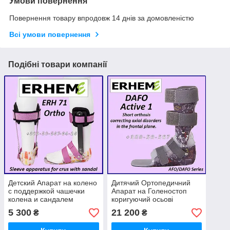
Умови повернення
Повернення товару впродовж 14 днів за домовленістю
Всі умови повернення
Подібні товари компанії
Детский Апарат на колено
Дитячий Ортопедичний
с поддержкой чашечки
Апарат на Голеностоп
колена и сандалем
коригуючий осьові
GRAFO Erhem ERH 71/1
порушення. ERH DAFO
5 300
21 200
₴
₴
Ankle Brace
Active 3 Ankle Brace