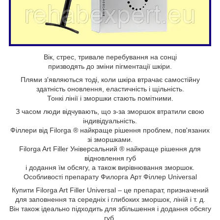
Вік, стрес, тривале перебування на сонці
призводять до зміни пігментації шкіри.
Плями з'являються тоді, коли шкіра втрачає самостійну
здатність оновлення, еластичність і щільність.
Тонкі лінії і зморшки стають помітними.
З часом люди відчувають, що з-за зморшок втратили свою
індивідуальність.
Філлери від Filorga ® найкраще рішення проблем, пов'язаних
зі зморшками.
Filorga Art Filler Універсальний ® найкраще рішення для
відновлення губ
і додання їм обсягу, а також вирівнювання зморшок.
Особливості препарату Филорга Арт Філлер Universal
Купити Filorga Art Filler Universal – це препарат, призначений
для заповнення та середніх і глибоких зморшок, ліній і т. д.
Він також ідеально підходить для збільшення і додання обсягу
губ.