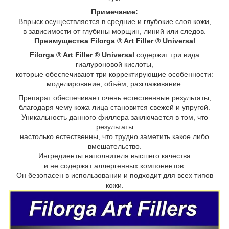
Примечание:
Впрыск осуществляется в средние и глубокие слоя кожи,
в зависимости от глубины морщин, линий или следов.
Преимущества Filorga ® Art Filler ® Universal
Filorga ® Art Filler ® Universal
содержит три вида
гиалуроновой кислоты,
которые обеспечивают три корректирующие особенности:
моделирование, объём, разглаживание.
Препарат обеспечивает очень естественные результаты,
благодаря чему кожа лица становится свежей и упругой.
Уникальность данного филлера заключается в том, что
результаты
настолько естественны, что трудно заметить какое либо
вмешательство.
Ингредиенты наполнителя высшего качества
и не содержат аллергенных компонентов.
Он безопасен в использовании и подходит для всех типов
кожи.