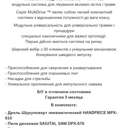
модульна система для лікування великих кісток і травм.
Серія MultiDrive ™ являє собою легкий компактний
система з відношенням потужності до ваги класу.
Модульна універсальність для універсальної травми і
процедури
спеціальні наконечники для важкої ортопедії.
Перша дійсно миється система на ринку.
Широкий вибір з 30 елементів з унікальним механізмом
блокування швидкого випуску.
- Приспособления для сверления и развертывания
- Приспособления для поршневых пил
- Насадка для стрельбы
- Уникальное приложение для импульсного лаважа
Б/У в отличном состоянии
Гарантия 3 месяца
В комплекте:
- Дрель-Шуруповерт пневматический HANDPIECE MPX-
610
- Пила дисковая SAGITAL SAW DPX-676