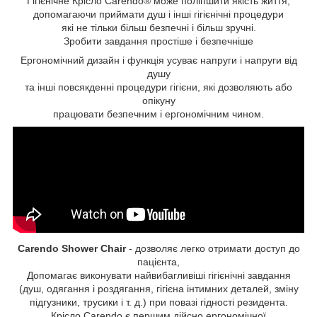
Гігієнічне Крісло Carendo® може поліпшити якість життя,
допомагаючи приймати душ і інші гігієнічні процедури
які не тільки більш безпечні і більш зручні.
Зробити завдання простіше і безпечніше
Ергономічний дизайн і функція усуває напруги і напруги від
душу
та інші повсякденні процедури гігієни, які дозволяють або
опікуну
працювати безпечним і ергономічним чином.
Carendo Shower Chair
- дозволяє легко отримати доступ до
пацієнта,
Допомагає виконувати найвибагливіші гігієнічні завдання
(душ, одягання і роздягання, гігієна інтимних деталей, зміну
підгузники, трусики і т. д.) при повазі гідності резидента.
Крісло Carendo є першим дійсно ергономічної