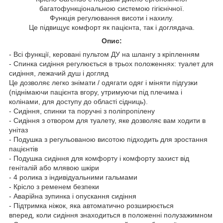
багатофункціональною системою гігієнічної.
Функція регулювання висоти і нахилу.
Це підвищує комфорт як пацієнта, так і доглядача.
Опис:
- Всі функції, керовані пультом ДУ на шлангу з кріпленням
- Спинка сидіння регулюється в трьох положеннях: туалет для
сидіння, лежачий душ і догляд
Це дозволяє легко знімати / одягати одяг і міняти підгузки
(піднімаючи пацієнта вгору, утримуючи під плечима і
колінами, для доступу до області сідниць).
- Сидіння, спинки та поручні з поліпропілену
- Сидіння з отвором для туалету, яке дозволяє вам ходити в
унітаз
- Подушка з регульованою висотою підходить для зростання
пацієнтів
- Подушка сидіння для комфорту і комфорту захист від
геніталій або млявою шкіри
- 4 ролика з індивідуальними гальмами
- Крісло з ременем безпеки
- Аварійна зупинка і опускання сидіння
- Підтримка ніжок, яка автоматично розширюється
вперед, коли сидіння знаходиться в положенні полузажимном