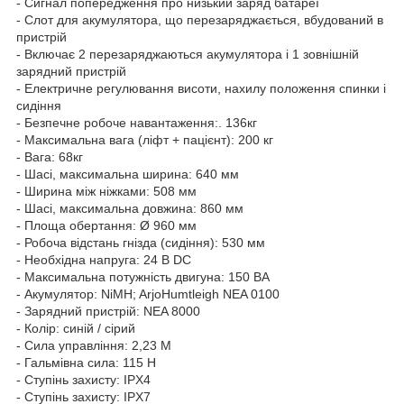
- Сигнал попередження про низький заряд батареї
- Слот для акумулятора, що перезаряджається, вбудований в
пристрій
- Включає 2 перезаряджаються акумулятора і 1 зовнішній
зарядний пристрій
- Електричне регулювання висоти, нахилу положення спинки і
сидіння
- Безпечне робоче навантаження:. 136кг
- Максимальна вага (ліфт + пацієнт): 200 кг
- Вага: 68кг
- Шасі, максимальна ширина: 640 мм
- Ширина між ніжками: 508 мм
- Шасі, максимальна довжина: 860 мм
- Площа обертання: Ø 960 мм
- Робоча відстань гнізда (сидіння): 530 мм
- Необхідна напруга: 24 В DC
- Максимальна потужність двигуна: 150 ВА
- Акумулятор: NiMH; ArjoHumtleigh NEA 0100
- Зарядний пристрій: NEA 8000
- Колір: синій / сірий
- Сила управління: 2,23 М
- Гальмівна сила: 115 Н
- Ступінь захисту: IPX4
- Ступінь захисту: IPX7