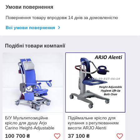
Умови повернення
Повернення товару впродовж 14 днів за домовленістю
Всі умови повернення
Подібні товари компанії
Б/У Мультипозиційне
Підіймальне крісло для
крісло для душу Arjo
купання з регулюванням
Carino Height-Adjustable
висоти ARJO Alenti
Multipurpose Shower and
Hygiene Lift Chair Used
100 700
37 100
₴
₴
Hygiene Chair Used