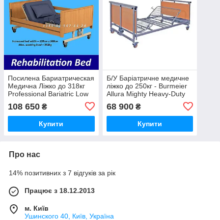
Посилена Бариатрическая
Б/У Баріатричне медичне
Медична Ліжко до 318кг
ліжко до 250кг - Burmeier
Professional Bariatric Low
Allura Mighty Heavy-Duty
Bed Reha
Bariatric Nursing Bed
108 650
68 900
₴
₴
(Used)
Купити
Купити
Про нас
14% позитивних з 7 відгуків за рік
Працює з 18.12.2013
м. Київ
Ушинского 40, Київ, Україна