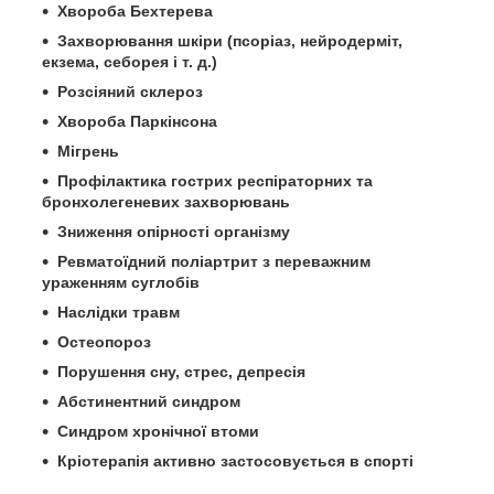
Хвороба Бехтерева
Захворювання шкіри (псоріаз, нейродерміт,
екзема, себорея і т. д.)
Розсіяний склероз
Хвороба Паркінсона
Мігрень
Профілактика гострих респіраторних та
бронхолегеневих захворювань
Зниження опірності організму
Ревматоїдний поліартрит з переважним
ураженням суглобів
Наслідки травм
Остеопороз
Порушення сну, стрес, депресія
Абстинентний синдром
Синдром хронічної втоми
Кріотерапія активно застосовується в спорті