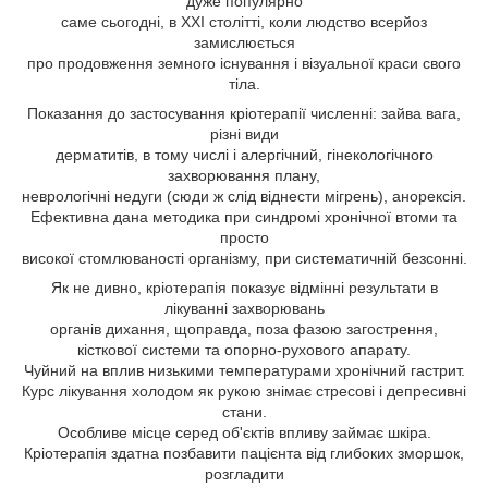
дуже популярно
саме сьогодні, в XXI столітті, коли людство всерйоз
замислюється
про продовження земного існування і візуальної краси свого
тіла.
Показання до застосування кріотерапії численні: зайва вага,
різні види
дерматитів, в тому числі і алергічний, гінекологічного
захворювання плану,
неврологічні недуги (сюди ж слід віднести мігрень), анорексія.
Ефективна дана методика при синдромі хронічної втоми та
просто
високої стомлюваності організму, при систематичній безсонні.
Як не дивно, кріотерапія показує відмінні результати в
лікуванні захворювань
органів дихання, щоправда, поза фазою загострення,
кісткової системи та опорно-рухового апарату.
Чуйний на вплив низькими температурами хронічний гастрит.
Курс лікування холодом як рукою знімає стресові і депресивні
стани.
Особливе місце серед об'єктів впливу займає шкіра.
Кріотерапія здатна позбавити пацієнта від глибоких зморшок,
розгладити