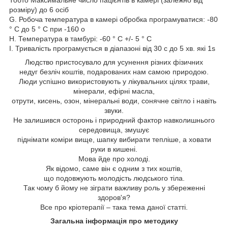
розміру
)
до
6 осіб
G.
Робоча
температура в камері
обробка
програмуватися
:
-80
°
С
до 5 °
С при
-160 o
H.
Температура
в тамбурі
:
-60
° C
+/- 5 ° C
I.
Тривалість
програмується
в діапазоні
від 30 с до
5 хв
.
які
1s
Людство пристосувало для усунення різних фізичних
недуг безліч коштів, подарованих нам самою природою.
Люди успішно використовують у лікувальних цілях трави,
мінерали, ефірні масла,
отрути, кисень, озон, мінеральні води, сонячне світло і навіть
звуки.
Не залишився осторонь і природний фактор навколишнього
середовища, змушує
піднімати коміри вище, шапку вибирати тепліше, а ховати
руки в кишені.
Мова йде про холоді.
Як відомо, саме він є одним з тих коштів,
що подовжують молодість людського тіла.
Так чому б йому не зіграти важливу роль у збереженні
здоров'я?
Все про кріотерапії – така тема даної статті.
Загальна інформація про методику