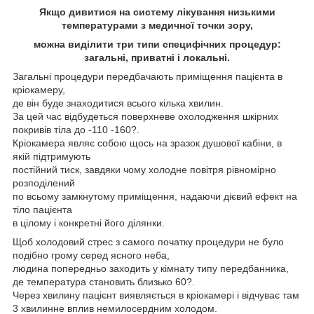
Якщо дивитися на систему лікування низькими
температурами з медичної точки зору,
можна виділити три типи специфічних процедур:
загальні, приватні і локальні.
Загальні процедури передбачають приміщення пацієнта в
кріокамеру,
де він буде знаходитися всього кілька хвилин.
За цей час відбудеться поверхневе охолодження шкірних
покривів тіла до -110 -160?.
Кріокамера являє собою щось на зразок душової кабіни, в
якій підтримують
постійний тиск, завдяки чому холодне повітря рівномірно
розподілений
по всьому замкнутому приміщення, надаючи дієвий ефект на
тіло пацієнта
в цілому і конкретні його ділянки.
Щоб холодовий стрес з самого початку процедури не було
подібно грому серед ясного неба,
людина попередньо заходить у кімнату типу передбанника,
де температура становить близько 60?.
Через хвилину пацієнт виявляється в кріокамері і відчуває там
3 хвилинне вплив немилосердним холодом.