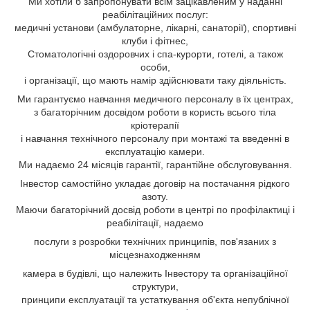
Ми хотіли б запропонувати всім зацікавленим у наданні
реабілітаційних послуг:
медичні установи (амбулаторне, лікарні, санаторії), спортивні
клуби і фітнес,
Стоматологічні оздоровчих і спа-курорти, готелі, а також
особи,
і організації, що мають намір здійснювати таку діяльність.
Ми гарантуємо навчання медичного персоналу в їх центрах,
з багаторічним досвідом роботи в користь всього тіла
кріотерапії
і навчання технічного персоналу при монтажі та введенні в
експлуатацію камери.
Ми надаємо 24 місяців гарантії, гарантійне обслуговування.
Інвестор самостійно укладає договір на постачання рідкого
азоту.
Маючи багаторічний досвід роботи в центрі по профілактиці і
реабілітації, надаємо
послуги з розробки технічних принципів, пов'язаних з
місцезнаходженням
камера в будівлі, що належить Інвестору та організаційної
структури,
принципи експлуатації та устаткування об'єкта непублічної