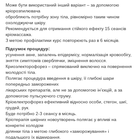
Може бути використаний інший варіант – за допомогою
кріорозпилювача
обробляють потрібну зону тіла, рівномірно таким чином
охолоджуючи шкіру.
Рекомендується для отримання стійкого ефекту 15 сеансів
кріомассажа.
З метою профілактики курс повторюють раз в 6 місяців.
Підсумок процедур:
усунення акне, запалень епідермісу, нормалізація кровообігу,
зняття симптомів сверблячки, зміцнення волосся.
Криоэлекторофорез – спрямований виключно на повернення
молодості тіла.
Полягає процедура введення в шкіру, її глибокі шари
попередньо заморожених
лікарських препаратів, але не за допомогою ін'єкцій, а за
допомогою пульсуючого струму.
Кріоелектрофорез ефективний відносно особи, стегон, шиї,
грудей, рук.
Буде потрібно 2-3 сеансу в місяць.
Кріотерапія шкірних новоутворень полягає у впливі на
конкретні холодом
ділянки тіла з метою глибокого «заморожування» і
подальшого їх відмирання.