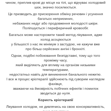
чином, приплив крові до місця на тілі, що відчуває холодовий
шок, значно посилюється.
Це призводить до прискорення обміну речовин і усунення
багатьох неприємних,
небажаних недуг або продовження молодості шкіри.
Поліпшується і периферичний кровообіг.
Багатьох може насторожити такий метод лікування, адже
холод асоціюється
у більшості з нас як мінімум з застудою, не кажучи вже
про більш серйозних ангіні і бронхіті.
Однак, подібні побоювання безпідставні, тому що того
проміжку часу,
який виділяють для впливу на організм низькими
температурами,
недостатньо навіть для виникнення банального нежитю.
І все ж процес кріотерапії здійснюють під суворим наглядом
фахівця,
зважаючи на ймовірність побічних ефектів і помилок
зводиться до нуля.
Користь кріотерапії
Лікування холодом, не дивлячись на свою консервативність,