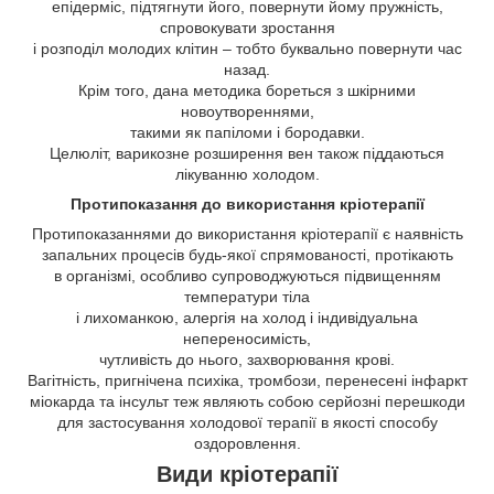
епідерміс, підтягнути його, повернути йому пружність,
спровокувати зростання
і розподіл молодих клітин – тобто буквально повернути час
назад.
Крім того, дана методика бореться з шкірними
новоутвореннями,
такими як папіломи і бородавки.
Целюліт, варикозне розширення вен також піддаються
лікуванню холодом.
Протипоказання до використання кріотерапії
Протипоказаннями до використання кріотерапії є наявність
запальних процесів будь-якої спрямованості, протікають
в організмі, особливо супроводжуються підвищенням
температури тіла
і лихоманкою, алергія на холод і індивідуальна
непереносимість,
чутливість до нього, захворювання крові.
Вагітність, пригнічена психіка, тромбози, перенесені інфаркт
міокарда та інсульт теж являють собою серйозні перешкоди
для застосування холодової терапії в якості способу
оздоровлення.
Види кріотерапії