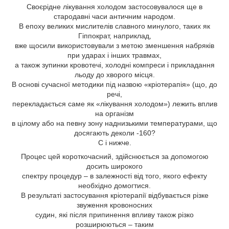
Своєрідне лікування холодом застосовувалося ще в
стародавні часи античним народом.
В епоху великих мислителів славного минулого, таких як
Гіппократ, наприклад,
вже щосили використовували з метою зменшення набряків
при ударах і інших травмах,
а також зупинки кровотечі, холодні компреси і прикладання
льоду до хворого місця.
В основі сучасної методики під назвою «кріотерапія» (що, до
речі,
перекладається саме як «лікування холодом») лежить вплив
на організм
в цілому або на певну зону наднизькими температурами, що
досягають деколи -160?
С і нижче.
Процес цей короткочасний, здійснюється за допомогою
досить широкого
спектру процедур – в залежності від того, якого ефекту
необхідно домогтися.
В результаті застосування кріотерапії відбувається різке
звуження кровоносних
судин, які після припинення впливу також різко
розширюються – таким