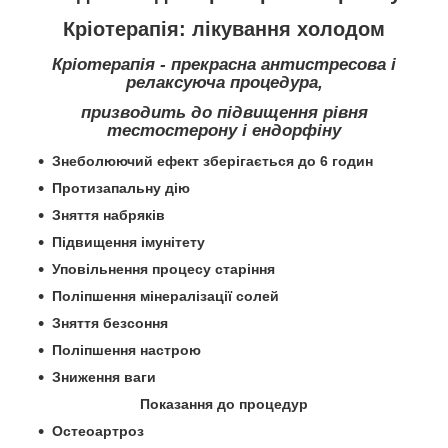
Кріотерапія: лікування холодом
Кріотерапія
- прекрасна антистресова і
релаксуюча процедура,
призводить до підвищення рівня
тестостерону і ендорфіну
Знеболюючий ефект зберігається до 6 годин
Протизапальну дію
Зняття набряків
Підвищення імунітету
Уповільнення процесу старіння
Поліпшення мінералізації солей
Зняття безсоння
Поліпшення настрою
Зниження ваги
Показання до процедур
Остеоартроз