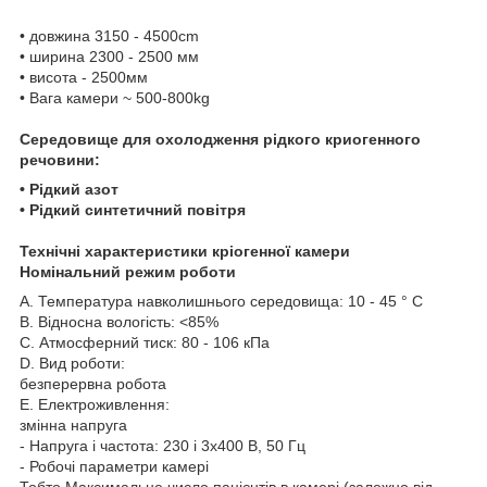
•
довжина
3150
-
4500cm
•
ширина
2300
-
2500 мм
•
висота -
2500мм
•
Вага
камери
~
500-800kg
Середовище для
охолодження рідкого
криогенного
речовини
:
•
Рідкий азот
•
Рідкий
синтетичний повітря
Технічні характеристики
кріогенної
камери
Номінальний режим роботи
A.
Температура навколишнього середовища
:
10
-
45
° C
B.
Відносна вологість
:
<
85
%
С.
Атмосферний тиск:
80
-
106
кПа
D.
Вид роботи
:
безперервна робота
E.
Електроживлення:
змінна напруга
-
Напруга
і частота
:
230
і
3x400 В
,
50
Гц
-
Робочі параметри
камері
Тобто Максимальне
число пацієнтів в
камері
(
залежно від