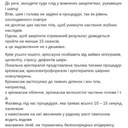
До речі, заходити туди слід у вовняних шкарпетках, рукавицях
і шапці.
Втім, шия і голова не задіяні в процедурі, так як рівень
охолодженого повітря
не досягає цих частин тіла, щоб уникнути настання згубних
наслідків.
Однак, щоб закріпити отриманий результат, доведеться
пройти не менше 15 сеансів,
а це задоволення не з дешевих.
Крім усього іншого, кріосауна позбавить від зайвих кілограмів,
целюліту, стресу, дефектів шкіри.
Локальна кріотерапія представлена трьома типами процедур:
кріомасаж, криоэлектрофорезом і кріотерапією шкірних
новоутворень.
Кріомасаж застосуємо до певних ділянок і зон тіла,
наприклад,
є кріомасаж обличчя, кріомасаж волосистої частини голови і т.
д.
Фахівець під час процедури, яка триває всього 10 – 15 секунд,
паличкою
з намотаним на неї змоченим у рідкому азоті тампоном
водить вздовж
масажних ліній, не торкаючись безпосередньо епідермісу.