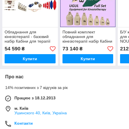
Обладнання для
Повний комплект
Б/У 
кінезіотерапії - базовий
обладнання для
для 
набір Кабіни для терапії
кінезіотерапії набір Кабіни
NOU
WSC-4 UGUL - Standard
для терапії WSC-4 UGUL -
for 
54 590
73 140
212
₴
₴
Full
Купити
Купити
Про нас
14% позитивних з 7 відгуків за рік
Працює з 18.12.2013
м. Київ
Ушинского 40, Київ, Україна
Контакти