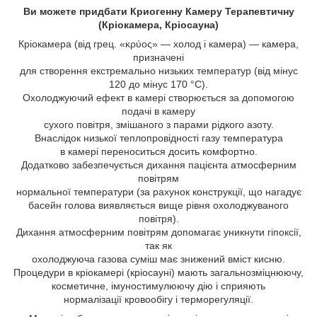
Ви можете придбати Криогенну Камеру Терапевтичну
(Кріокамера, Кріосауна)
Кріокамера (від грец. «κρύος» — холод і камера) — камера,
призначені
для створення екстремально низьких температур (від мінус
120 до мінус 170 °С).
Охолоджуючий ефект в камері створюється за допомогою
подачі в камеру
сухого повітря, змішаного з парами рідкого азоту.
Внаслідок низької теплопровідності газу температура
в камері переноситься досить комфортно.
Додатково забезпечується дихання пацієнта атмосферним
повітрям
нормальної температури (за рахунок конструкції, що нагадує
басейн голова виявляється вище рівня охолоджуваного
повітря).
Дихання атмосферним повітрям допомагає уникнути гіпоксії,
так як
охолоджуюча газова суміш має знижений вміст кисню.
Процедури в кріокамері (кріосауні) мають загальнозміцнюючу,
косметичне, імуностимулюючу дію і сприяють
нормалізації кровообігу і терморегуляції.