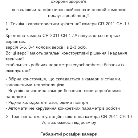
охорони здоров'я,
дозволяючи та ефективно здійснювати повний комплекс
послуг з реабілітації.
1. Технічні характеристики кріогенної камери CR-2011 CH-1 /
A
Кріогенна камера CR-2011 CH-1 / A випускається в трьох
варіантах:
версія 5-6, 3-4 чоловік версії і в 2-3 осіб.
Всі ці версії мають загальні конструктивні рішення і надання
технічної
стабільність робочих параметрів cryochambers і безпеки їх
експлуатації:
- Збірна конструкція, що складається з камери зі стінами,
заповненими теплоізоляцією.
- Внутрішня частина камери безпечне липи дерев'яними
панелями
- Рідкий холодоагент азот, рідкий повітря
- Автоматичне керування конкретних параметрів роботи
2.
Технічні та експлуатаційні
кріогенна
камера
CR
-
2011
CH
-
1
/
А,
в залежності від розміру
Габаритні
розміри камери