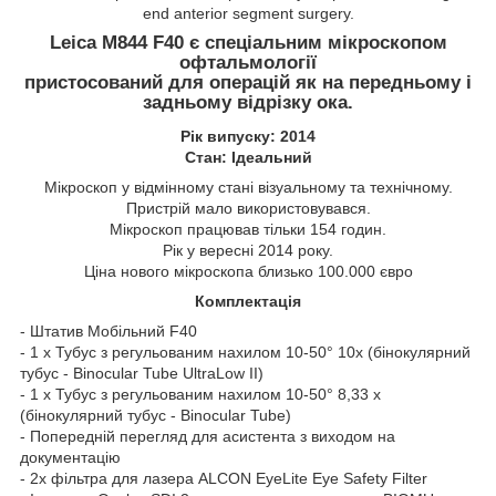
end anterior segment surgery.
Leica M844 F40 є спеціальним мікроскопом
офтальмології
пристосований для операцій як на передньому і
задньому відрізку ока.
Рік випуску: 2014
Стан: Ідеальний
Мікроскоп у відмінному стані візуальному та технічному.
Пристрій мало використовувався.
Мікроскоп працював тільки 154 годин.
Рік у вересні 2014 року.
Ціна нового мікроскопа близько 100.000 євро
Комплектація
- Штатив Мобільний F40
- 1 х Тубус з регульованим нахилом 10-50° 10x (бінокулярний
тубус - Binocular Tube UltraLow II)
- 1 х Тубус з регульованим нахилом 10-50° 8,33 x
(бінокулярний тубус - Binocular Tube)
- Попередній перегляд для асистента з виходом на
документацію
- 2х фільтра для лазера ALCON EyeLite Eye Safety Filter