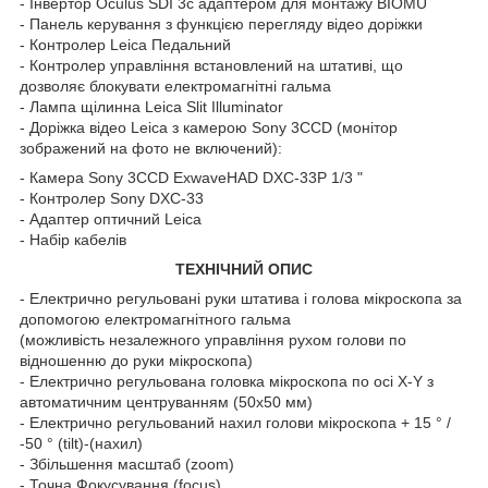
- Інвертор Oculus SDI 3c адаптером для монтажу BIOMU
- Панель керування з функцією перегляду відео доріжки
- Контролер Leica Педальний
- Контролер управління встановлений на штативі, що
дозволяє блокувати електромагнітні гальма
- Лампа щілинна Leica Slit Illuminator
- Доріжка відео Leica з камерою Sony 3CCD (монітор
зображений на фото не включений):
- Камера Sony 3CCD ExwaveHAD DXC-33P 1/3 "
- Контролер Sony DXC-33
- Адаптер оптичний Leica
- Набір кабелів
ТЕХНІЧНИЙ ОПИС
- Електрично регульовані руки штатива і голова мікроскопа за
допомогою електромагнітного гальма
(можливість незалежного управління рухом голови по
відношенню до руки мікроскопа)
- Електрично регульована головка мікроскопа по осі X-Y з
автоматичним центруванням (50х50 мм)
- Електрично регульований нахил голови мікроскопа + 15 ° /
-50 ° (tilt)-(нахил)
- Збільшення масштаб (zoom)
- Точна Фокусування (focus)