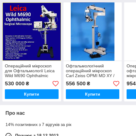
Операційний мікроскоп
Офтальмологічний
Опе
для Офтальмології Leica
операційний мікроскоп
офта
Wild M690 Ophthalmic
Carl Zeiss OPMI MD XY /
мікр
Surgical Microscope
S3 Ophthalmic Surgical
Opht
530 000
556 500
954
₴
₴
Microscope
Купити
Купити
Про нас
14% позитивних з 7 відгуків за рік
Працює з 18.12.2013