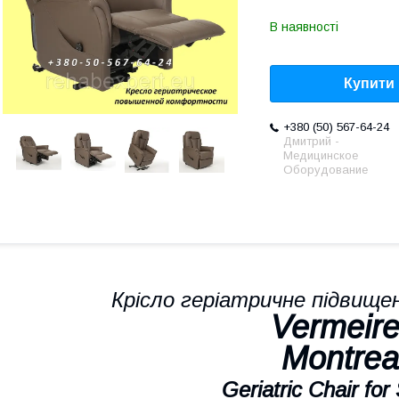
В наявності
Купити
+380 (50) 567-64-24
Дмитрий -
Медицинское
Оборудование
Крісло геріатричне підвищ
Vermeir
Montrea
Geriatric Chair for