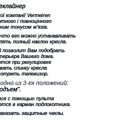
реклайнер
ї компанії Vermeiren
тного і повноцінного
еним тонусом м'язів.
 что его можно устанавливать
лять полный наклон кресла.
й позволит Вам подобрать
терьера Вашего дома.
тся при регулировке
вать спинку кресла
смотреть телевизор.
дно из 3-ех положений:
Подъем".
тся с помощью пульта
ется в карман подлокотника.
заказать защитные чехлы.