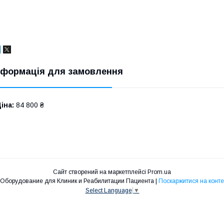
нформація для замовлення
іна:
84 800 ₴
Сайт створений на маркетплейсі
Prom.ua
Рехаб Эксперт - Медицинское Оборудование для Клиник и Реабилитации Пациента |
Поскаржитися на конте
Select Language
▼