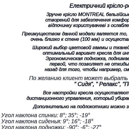
Електричний крісло-
Зручне крісло MONTREAL бельгійсько
створений для забезпечення комфор
відпочинку користувачеві з ослабл
Преимуществом данной модели является то,
очень близко к стене (100 мм) и осуществ
Широкий выбор цветовой гаммы и ткане
оптимальный вариант кресла для ин
Эргономическая подножка, поднимае
первой, что позволяет не откиды
назад для того, чтобы например, 
По желанию клиент может выбрать о
" Сидя", " Релакс", "
Все настройки кресла осуществляю
дистанционного управления, который убира
Дополнительно на подлокотники можно 
- Угол наклона спинки: 8°; 35°; -19°
- Угол наклона сиденья: 9°; 16°; -18°
- Угол наклона подножки: -90°; -6°; -27°