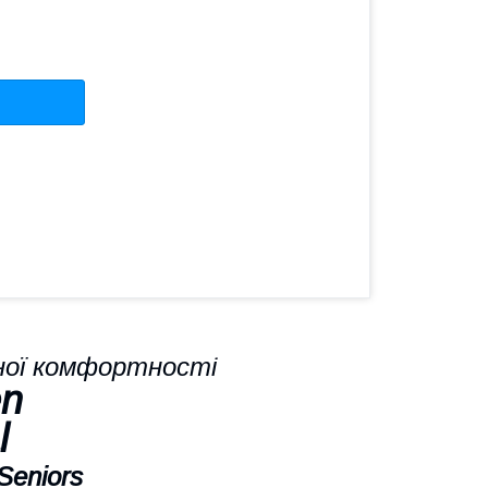
еної комфортності
en
l
 Seniors