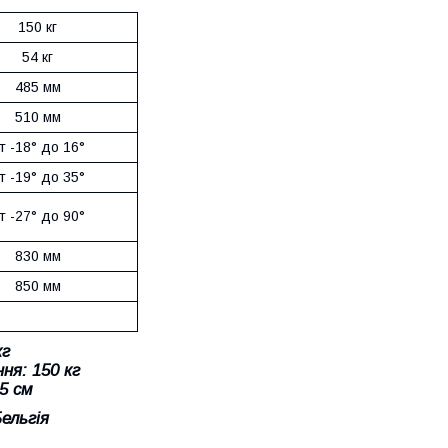
150 кг
54 кг
485 мм
510 мм
т -18° до 16°
т -19° до 35°
т -27° до 90°
830 мм
850 мм
кг
ня: 150 кг
5 см
ельгія