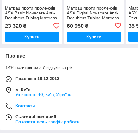
Матрац проти пролежнів
Матрац проти пролежнів
Матр
ASX Basic Novacare Anti-
ASX Digital Novacare Anti-
ASX 
Decubitus Tubing Mattress
Decubitus Tubing Mattress
Decu
130kg
180kg
140
23 320
60 950
35 
₴
₴
Купити
Купити
Про нас
14% позитивних з 7 відгуків за рік
Працює з 18.12.2013
м. Київ
Ушинского 40, Київ, Україна
Контакти
Сьогодні вихідний
Показати весь графік роботи