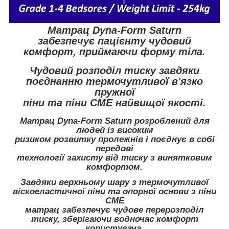
Матрац Dyna-Form Saturn
забезпечує пацієнту чудовий
комфорт, приймаючи форму тіла.
Чудовий розподіл тиску завдяки
поєднанню термочутливої в'язко
пружної
піни та піни CME найвищої якості.
Матрац Dyna-Form Saturn розроблений для
людей із високим
ризиком розвитку пролежнів і поєднує в собі
передові
технології захисту від тиску з винятковим
комфортом.
Завдяки верхньому шару з термочутливої
віскоеластичної піни та опорної основи з піни
CME
матрац забезпечує чудове перерозподіл
тиску, зберігаючи водночас комфорт
користувача.