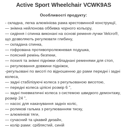
Active Sport Wheelchair
VCWK9AS
Особливості продукту:
- складна, легка алюмінієва рама крестовинной конструкції,
― знімна нейлонова оббивка чорного кольору,
― сидіння і спинка виконані на основі ременя-лучки Velcro®,
що дозволяють регулювати глибину,
― складана спинка,
― гофрована противопролежневая подушка,
― поясний ремінь безпеки,
― похилі та знімні підніжки обладнані ременями для стоп,
― регулювання довжини підніжок,
-регульовані по висоті по відношенню до рами передні і задні
колеса,
― задні стабілізуючі колеса з регульованою висотою,
― передні колеса цілісні розмір 6 ",
― задні пневматичні колеса з системою швидкого демонтажу,
розмір 24 ",
― насос для накачування задніх коліс,
― роликові гальма з регулюванням тиску,
― алюмінієві тяги,
― сучасний та цікавий дизайн,
― колір рами: сріблястий, синій