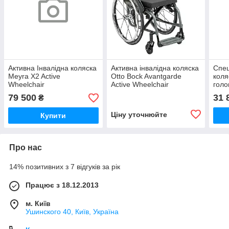
Активна Інвалідна коляска
Активна інвалідна коляска
Спец
Meyra X2 Active
Otto Bock Avantgarde
коля
Wheelchair
Active Wheelchair
голо
Whe
79 500
31 
₴
Ціну уточнюйте
Купити
Про нас
14% позитивних з 7 відгуків за рік
Працює з 18.12.2013
м. Київ
Ушинского 40, Київ, Україна