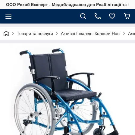
OOO Рехаб Експерт - Медобладнання для Реабілітації та Ор
Товари та послуги
Активні Інвалідні Коляски Нові
Алю