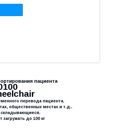
портирования пациента
0100
heelchair
еменного перевода пациента.
тах, общественных местах и т.д..
, складывающиеся.
 загружать до 100 кг