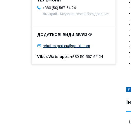
+380 (50) 567-64-24
Дмитрий - Медицинское Оборудование
rehabexpert.eu@gmail.com
-
Viber/Wats app:
+380-50-567-64-24
-
І
Ц