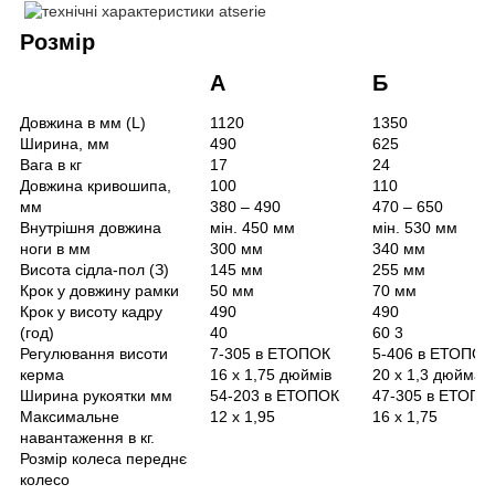
Розмір
А
Б
Довжина в мм (L)
1120
1350
Ширина, мм
490
625
Вага в кг
17
24
Довжина кривошипа,
100
110
мм
380 – 490
470 – 650
Внутрішня довжина
мін. 450 мм
мін. 530 мм
ноги в мм
300 мм
340 мм
Висота сідла-пол (З)
145 мм
255 мм
Крок у довжину рамки
50 мм
70 мм
Крок у висоту кадру
490
490
(год)
40
60 3
Регулювання висоти
7-305 в ЕТОПОК
5-406 в ЕТОПОК
керма
16 х 1,75 дюймів
20 х 1,3 дюйма
Ширина рукоятки мм
54-203 в ЕТОПОК
47-305 в ЕТОПО
Максимальне
12 х 1,95
16 х 1,75
навантаження в кг.
Розмір колеса переднє
колесо