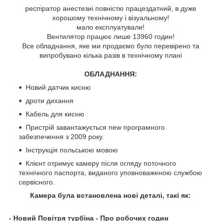
респіратор анестези
і
повністю працездатний, в дуже
хорошому технічному і візуальному!
мало експлуатували!
Вентилятор працює лише 13960 годин!
Все обладнання, яке ми продаємо було перевірено та
випробувано кілька разів в технічному плані
ОБЛАДНАННЯ:
Новий датчик кисню
дроти дихання
Кабель для кисню
Пристрій завантажується new програмного
забезпечення з 2009 року.
Інструкція польською мовою
Клієнт отримує камеру після огляду поточного
технічного паспорта, виданого уповноваженою службою
сервісного.
Камера була встановлена нові деталі, такі як:
- Новий Повітря турбіна - Про робочих годин