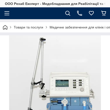
OOO Рехаб Експерт - Медобладнання для Реабілітації та Ор
Товари та послуги
Медичне забезпечення для клінік і о