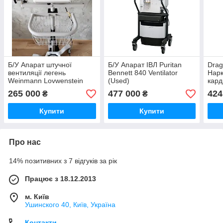
Б/У Апарат штучної
Б/У Апарат ІВЛ Puritan
Drag
вентиляції легень
Bennett 840 Ventilator
Нарк
Weinmann Lovwenstein
(Used)
кард
Prisma VENT 50 Ventilator
Kapp
265 000
477 000
424
₴
₴
(Used)
Mac
Купити
Купити
Про нас
14% позитивних з 7 відгуків за рік
Працює з 18.12.2013
м. Київ
Ушинского 40, Київ, Україна
Контакти