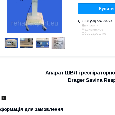
Купити
+380 (50) 567-64-24
Дмитрий -
Медицинское
Оборудование
Апарат ШВЛ
і респіраторн
Drager Savina Resp
нформація для замовлення