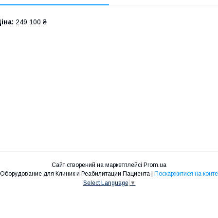
іна:
249 100 ₴
Сайт створений на маркетплейсі
Prom.ua
Рехаб Эксперт - Медицинское Оборудование для Клиник и Реабилитации Пациента |
Поскаржитися на конте
Select Language
▼