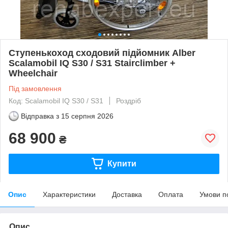
Ступенькоход сходовий підйомник Alber
Scalamobil IQ S30 / S31 Stairclimber +
Wheelchair
Під замовлення
Код: Scalamobil IQ S30 / S31
Роздріб
Відправка з
15 серпня 2026
68 900
₴
Купити
Опис
Характеристики
Доставка
Оплата
Умови п
Опис