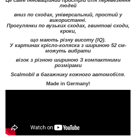
Це саме
інноваційний пристрій
для перевезення
людей
вниз по сходах
,
універсальний
, простий у
використанні
.
Прогулянки по
вузьких
сходах
,
гвинтові сходи
,
кроки
,
що мають
різну висоту
(IQ)
.
У картинах
крісло-коляска
з шириною
52 см
-
можуть вибрати
візок
з
різною шириною
З
компактними
розмірами
Scalmobil
в багажнику
кожного автомобіля
.
Made in Germany!