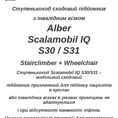
Ступенькоход сходовий підйомник
з інвалідним візком
Alber
Scalamobil
IQ
S30 / S31
Stairclimber + Wheelchair
Ступенькоход Scalamobil IQ S30/S31
–
мобільний сходовий
підйомник призначений для підйому пацієнтів
в кріслах
або інвалідних візках в умовах приміщень не
адаптуються
і при відсутності наявності ліфтів.