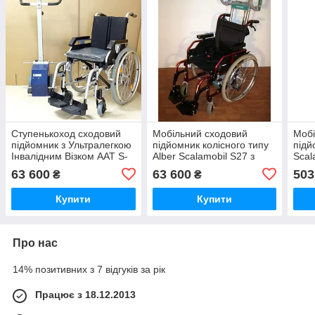
Ступенькоход сходовий
Мобільний сходовий
Мобі
підйомник з Ультралегкою
підйомник колісного типу
підй
Інвалідним Візком AAT S-
Alber Scalamobil S27 з
Scal
Max Stairclimber +
Ультра Легкої Інвалідним
Stai
63 600
63 600
503
₴
₴
Wheelchair
Візком
адап
Купити
Купити
Про нас
14% позитивних з 7 відгуків за рік
Працює з 18.12.2013