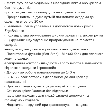
- Може бути легко з'єднаний з інвалідним візком або кріслом
без інструментів
протягом декількох секунд і для інвалідного крісла
- Працює навіть на дуже вузькій гвинтовими сходами до
сходинки висотою 20 см
- Безпечне і легке управління з допомогою нових ручок
ErgoBalance
- Індивідуальна регулювання ширини захвату та висоти ручки
- IQ функція: Індивідуальне програмування на геометрії
сходові,
інвалідному візку і вага користувача інвалідного візка
- Патентована функція (Soft-Step) - М'який Крок для плавного
ходу по сходах
електронний контроль швидкості набору висоти в залежності
від висоти сходинки і кронштейн
- Допустиме робоче навантаження до 140 кг
- Знімний блок батарей з діапазоном до 300 кроків у
навантаженні
- Проста і швидка адаптація до потреб користувача
- Стиковка крісла/коляски без підтримки
- Ідеально підходить для служб швидкої допомоги та
громадських будівель
- Надзвичайно зручний при транспортуванні завдяки