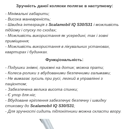
Зручність даної коляски полягає в наступному:
- Мінімальні габарити;
- Висока маневреність;
- Швидка інтеграція з
Scalamobil IQ S30/S31
і можливість
підйому і спуску по сходах;
- Можливість використання як усередині, так і зовні
приміщення;
- Можливість використання в лікувальних установах,
квартирах і будинках.
Функціональність:
- Подушки знімні, приємні на дотик; можна прати;
- Колеса-ролики з вбудованими безпечними гальмами;
- Не вимагає зусиль при русі, легкий в управлінні з
пацієнтом;
- Забезпечена велика висота спинки;
- Є упор для ніг;
- Вбудоване кріплення забезпечує безпечну і швидку
стиковку до
Scalamobil IQ S30/S31
;
- Для зручності сидить підлокітники можна скласти вгору.