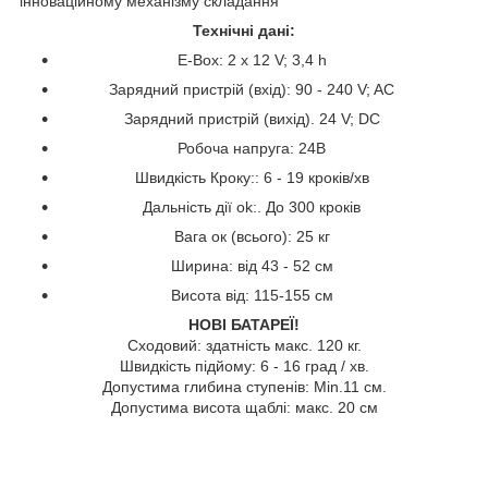
інноваційному механізму складання
Технічні дані:
E-Box: 2 x 12 V; 3,4 h
Зарядний пристрій (вхід): 90 - 240 V; AC
Зарядний пристрій (вихід). 24 V; DC
Робоча напруга: 24В
Швидкість Кроку:: 6 - 19 кроків/хв
Дальність дії ok:. До 300 кроків
Вага ок (всього): 25 кг
Ширина: від 43 - 52 см
Висота від: 115-155 см
НОВІ
БАТАРЕЇ
!
Сходовий
:
здатність макс
.
120 кг
.
Швидкість
підйому:
6
-
16
град /
хв
.
Допустима
глибина
ступенів
:
Min.11
см
.
Допустима
висота щаблі
: макс
.
20 см