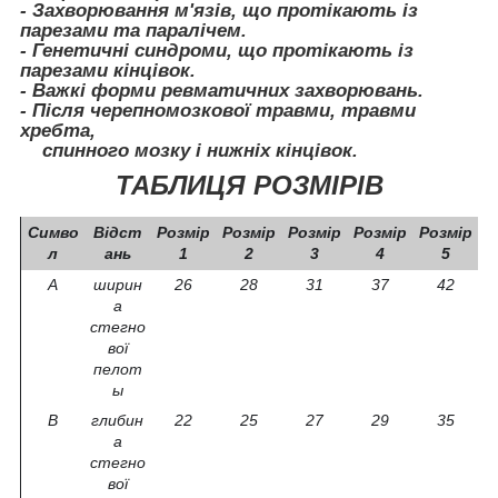
- Захворювання м'язів, що протікають із
парезами та паралічем.
- Генетичні синдроми, що протікають із
парезами кінцівок.
- Важкі форми ревматичних захворювань.
- Після черепномозкової травми, травми
хребта,
спинного мозку і нижніх кінцівок.
ТАБЛИЦЯ РОЗМІРІВ
Симво
Відст
Розмір
Розмір
Розмір
Розмір
Розмір
л
ань
1
2
3
4
5
A
ширин
26
28
31
37
42
а
стегно
вої
пелот
ы
B
глибин
22
25
27
29
35
а
стегно
вої