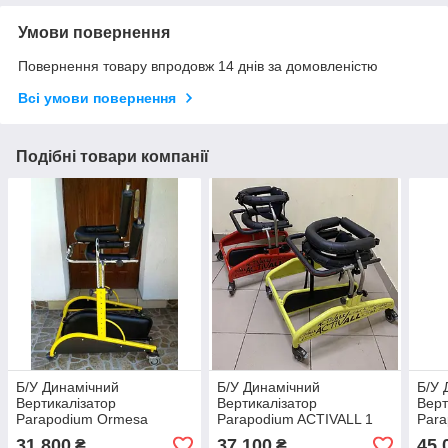
Умови повернення
Повернення товару впродовж 14 днів за домовленістю
Всі умови повернення
Подібні товари компанії
Б/У Динамічний
Б/У Динамічний
Б/У 
Вертикалізатор
Вертикалізатор
Верт
Parapodium Ormesa
Parapodium ACTIVALL 1
Para
Dymanico Gait Trainer
Gait Trainer
Stan
31 800
37 100
45 
₴
₴