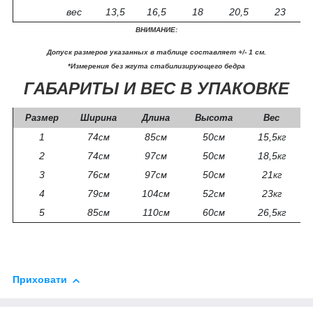
вес
13,5
16,5
18
20,5
23
ВНИМАНИЕ:
Допуск размеров указанных в таблице составляет +/- 1 см.
*Измерения без жгута стабилизирующего бедра
ГАБАРИТЫ И ВЕС В УПАКОВКЕ
Размер
Ширина
Длина
Высота
Вес
1
74
85
50
15,5
см
см
см
кг
2
74
97
50
18,5
см
см
см
кг
3
76
97
50
21
см
см
см
кг
4
79
104
52
23
см
см
см
кг
5
85
110
60
26,5
см
см
см
кг
Приховати