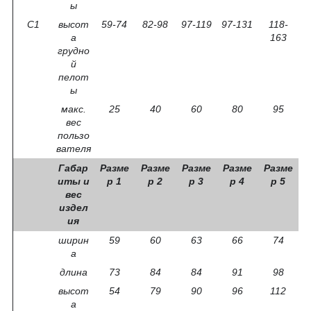
ы
C1
высот
59-74
82-98
97-119
97-131
118-
а
163
грудно
й
пелот
ы
макс.
25
40
60
80
95
вес
пользо
вателя
Габар
Разме
Разме
Разме
Разме
Разме
иты и
р 1
р 2
р 3
р 4
р 5
вес
издел
ия
ширин
59
60
63
66
74
а
длина
73
84
84
91
98
высот
54
79
90
96
112
а