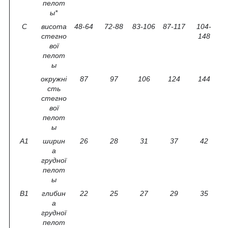
пелот
ы*
C
висота
48-64
72-88
83-106
87-117
104-
стегно
148
вої
пелот
ы
окружні
87
97
106
124
144
сть
стегно
вої
пелот
ы
A1
ширин
26
28
31
37
42
а
грудної
пелот
ы
B1
глибин
22
25
27
29
35
а
грудної
пелот