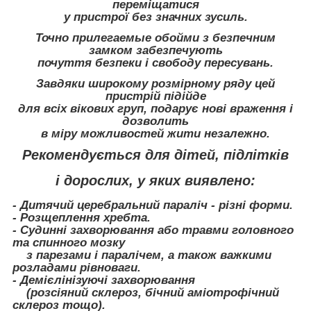
переміщатися
у пристрої без значних зусиль.
Точно прилегаемые обойми з безпечним
замком забезпечують
почуття безпеки і свободу пересувань.
Завдяки широкому розмірному ряду цей
пристрій підійде
для всіх вікових груп, подарує нові враження і
дозволить
в міру можливостей жити незалежно.
Рекомендується для дітей, підлітків
і дорослих, у яких виявлено:
- Дитячий церебральний параліч - різні форми.
- Розщеплення хребта.
- Судинні захворювання або травми головного
та спинного мозку
з парезами і паралічем, а також важкими
розладами рівноваги.
- Демієлінізуючі захворювання
(розсіяний склероз, бічний аміотрофічний
склероз тощо).