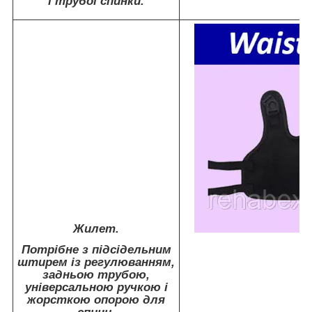
і трубої спинки.
Жилет.
Потрібне з підсідельним
штирем із регулюванням,
задньою трубою,
універсальною ручкою і
жорсткою опорою для