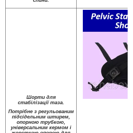
спини.
Шорти для
стабілізації таза.
Потрібне з регульованим
підсідельним штирем,
опорною трубкою,
універсальним кермом і
жорсткою опорою для