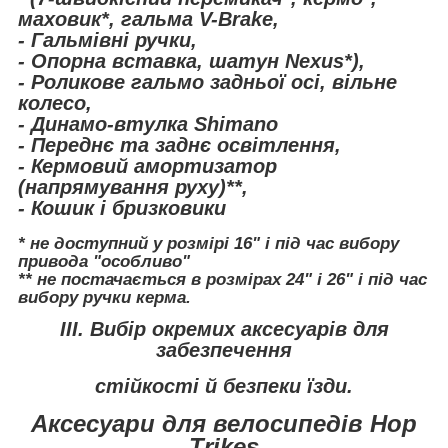
маховик*, гальма V-Brake,
- Гальмівні ручки,
- Опорна вставка, шатун Nexus*),
- Роликове гальмо задньої осі, вільне
колесо,
- Динамо-втулка Shimano
- Переднє та заднє освітлення,
- Кермовий амортизатор
(напрямування руху)**,
- Кошик і бризковики
* не доступний у розмірі 16" і під час вибору
привода "особливо"
** не постачається в розмірах 24" і 26" і під час
вибору ручки керма.
III. Вибір окремих аксесуарів для
забезпечення
стійкості й безпеки їзди.
Аксесуари для велосипедів Hop
Trikes