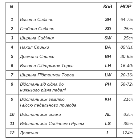
Код
HOP.16
N.
1
Висота Сидіння
SH
64-75cm
2
Глибина Сидіння
SD
25cm
3
Ширина Сидіння
SW
25cm
4
Нахил Спинки
BA
85
°
/100
°
5
Довжина Спинки
BH
30-55cm
6
Висота Підтримок Торса
LH
16-40cm
7
Ширина Підтримок Торса
LW
20-36cm
8
Відстань від сідла до
PH
58-72cm
нижнього рівня педалі
9
Відстань між землею
KH
21cm
і віссю педального привода
10
Відстань між осями
AL
83cm
11
Відстань між Сидінням і Рулем
LS
39cm
12
Довжина:
L
124cm