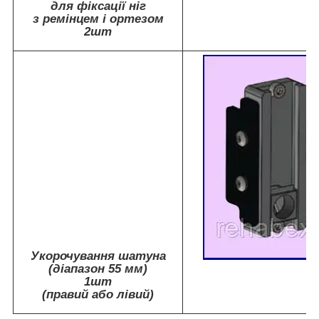
для фіксації ніг
з ремінцем і ортезом
2шт
Укорочування шатуна
(діапазон 55 мм)
1шт
(правий або лівий)