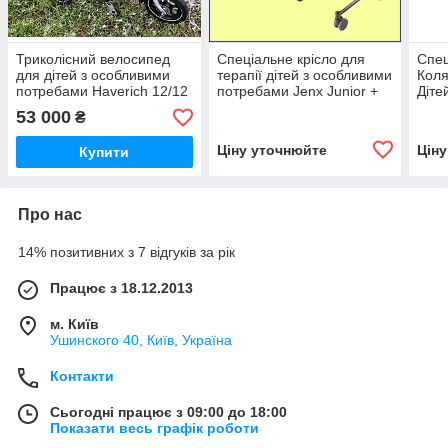
Триколісний велосипед
Спеціальне крісло для
Спец
для дітей з особливими
терапії дітей з особливими
Коля
потребами Haverich 12/12
потребами Jenx Junior +
Діте
Aluminum Special Needs
Special Needs Chair
Kimb
53 000
₴
Bike Used
Need
Ціну уточнюйте
Цін
Купити
Про нас
14% позитивних з 7 відгуків за рік
Працює з 18.12.2013
м. Київ
Ушинского 40, Київ, Україна
Контакти
Сьогодні працює з 09:00 до 18:00
Показати весь графік роботи