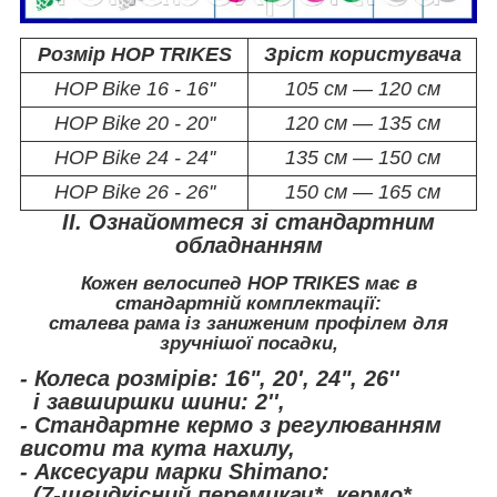
Розмір HOP TRIKES
Зріст користувача
HOP Bike 16 - 16''
105 см — 120 см
HOP
Bike
20 - 20''
120 см — 135 см
HOP
Bike
24 - 24''
135 см — 150 см
HOP
Bike
26 - 26''
150 см — 165 см
II. Ознайомтеся зі стандартним
обладнанням
Кожен велосипед HOP TRIKES має в
стандартній комплектації:
сталева рама із заниженим профілем для
зручнішої посадки,
- Колеса розмірів: 16", 20', 24", 26''
і завширшки шини: 2'',
- Стандартне кермо з регулюванням
висоти та кута нахилу,
- Аксесуари марки Shimano:
(7-швидкісний перемикач*, кермо*,