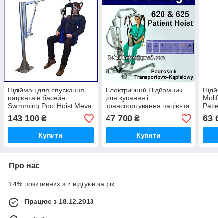
Підіймач для опускання
Електричний Підйомник
Підй
пацієнта в басейн
для купання і
Moli
Swimming Pool Hoist Meva
транспортування пацієнта
Patie
Patient Lifter
до 150 кг Vermeiren
143 100
47 700
63 
₴
₴
EAGLE 620 Patient Lift
Demo
Купити
Купити
Про нас
14% позитивних з 7 відгуків за рік
Працює з 18.12.2013