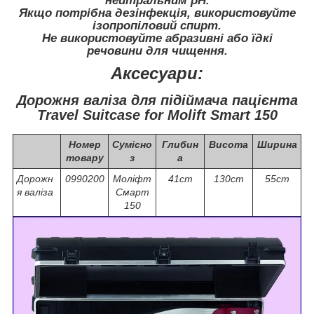
нейтральним pH.
Якщо потрібна дезінфекція, використовуйте
ізопропіловий спирт.
Не використовуйте абразивні або їдкі
речовини для чищення.
Аксесуари:
Дорожня валіза для підіймача пацієнта
Travel Suitcase for Molift Smart 150
Номер
Сумісно
Глибин
Висота
Ширина
товару
з
а
Дорожн
0990200
Моліфт
41cm
130cm
55cm
я валіза
Смарт
150