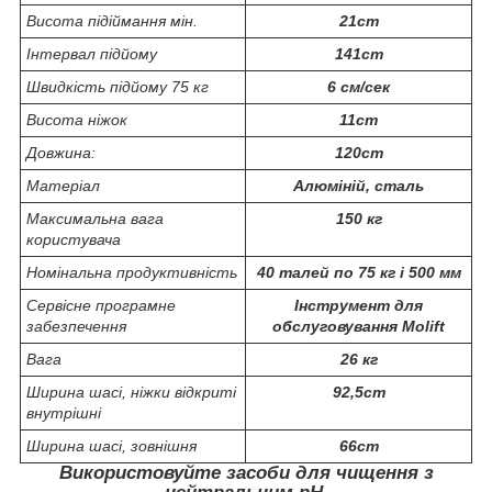
Висота підіймання мін.
21cm
Інтервал підйому
141cm
Швидкість підйому 75 кг
6 cм/сек
Висота ніжок
11cm
Довжина:
120cm
Матеріал
Алюміній, сталь
Максимальна вага
150 кг
користувача
Номінальна продуктивність
40 талей по 75 кг і 500 мм
Сервісне програмне
Інструмент для
забезпечення
обслуговування Molift
Вага
26 кг
Ширина шасі, ніжки відкриті
92,5cm
внутрішні
Ширина шасі, зовнішня
66cm
Використовуйте засоби для чищення з