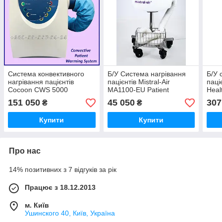
Система конвективного
Б/У Система нагрівання
Б/У 
нагрівання пацієнтів
пацієнтів Mistral-Air
паці
Cocoon CWS 5000
MA1100-EU Patient
Heal
Convective Patient
Warming System (Used) 1
Syst
151 050
45 050
307
₴
₴
Warming System
Купити
Купити
Про нас
14% позитивних з 7 відгуків за рік
Працює з 18.12.2013
м. Київ
Ушинского 40, Київ, Україна