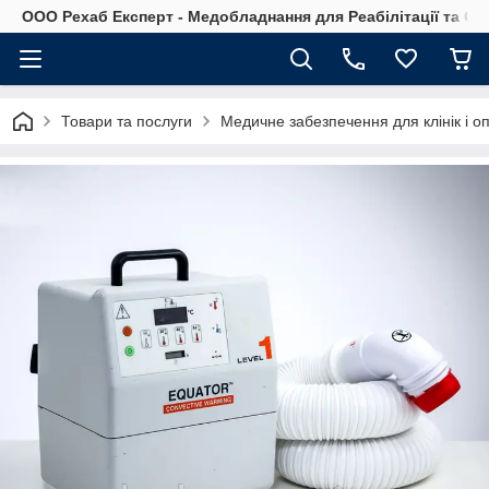
OOO Рехаб Експерт - Медобладнання для Реабілітації та Ор
Товари та послуги
Медичне забезпечення для клінік і о