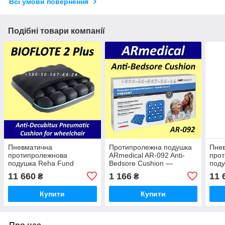
Всі умови повернення
Подібні товари компанії
Пневматична
Протипролежна подушка
Пне
протипролежнова
ARmedical AR-092 Anti-
про
подушка Reha Fund
Bedsore Cushion —
под
BIOFLOTE 2 Plus
Square II. PREVENT
BioF
11 660
1 166
11 
₴
₴
Pneumatic Anti-Decubitus
Anti
Cushion
Купити
Купити