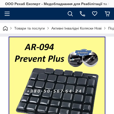
OOO Рехаб Експерт - Медобладнання для Реабілітації та Ор
Товари та послуги
Активні Інвалідні Коляски Нові
Под