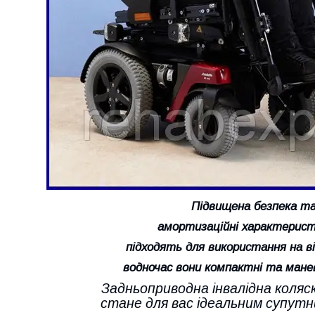
Підвищена безпека та
амортизаційні характерист
підходять
для використання
на в
водночас
вони
компактні та манев
Задньоприводна інвалідна коляс
стане для вас ідеальним супутн