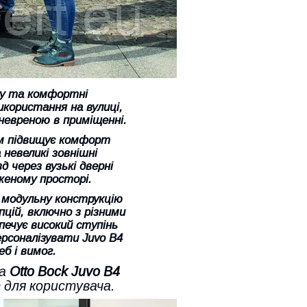
ку та комфортні
користання на вулиці,
евреною в приміщенні.
дом підвищує комфорт
а невеликі зовнішні
 через вузькі дверні
женому просторі.
є модульну конструкцію
цій, включно з різними
печує високий ступінь
ерсоналізувати Juvo B4
б і вимог.
ка
Otto Bock Juvo B4
 для користувача.