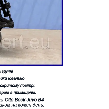
 зручні
ики ідеально
ідкритому повітрі,
рені в приміщенні.
ка
Otto Bock Juvo B4
иком на кожен день.