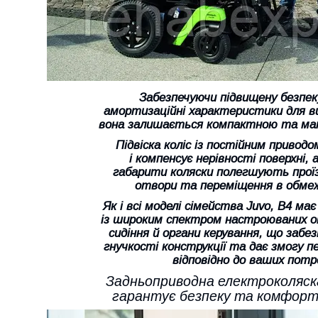
Забезпечуючи підвищену безпе
амортизаційні характеристики для ви
вона залишається компактною та ман
Підвіска коліс із постійним приво
і компенсує нерівності поверхні, 
габарити коляски полегшують проїзд
отвори та переміщення в обме
Як і всі моделі сімейства Juvo, B4 ма
із широким спектром настроюваних оп
сидіння й органи керування, що забез
гнучкості конструкції та дає змогу п
відповідно до ваших потре
Задньоприводна електроколяс
гарантує безпеку та комфорт