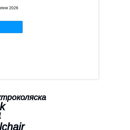
рпня 2026
ктроколяска
k
4
chair