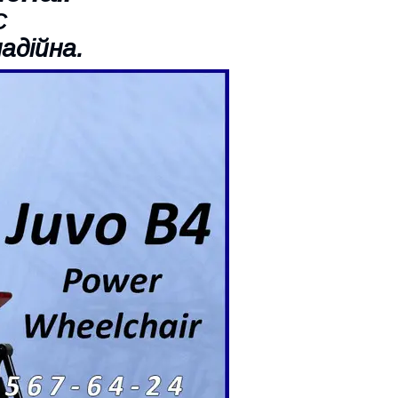
C
адійна.