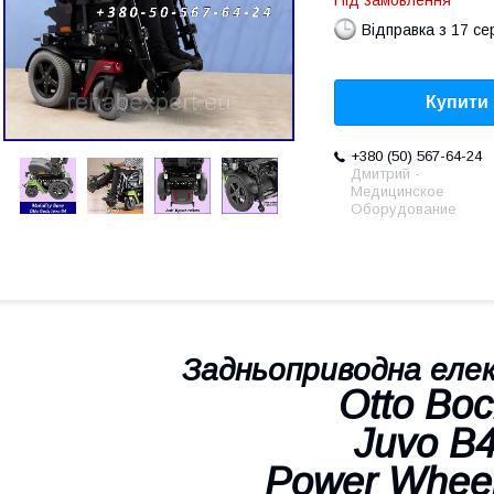
Під замовлення
Відправка з 17 се
Купити
+380 (50) 567-64-24
Дмитрий -
Медицинское
Оборудование
Задньоприводна еле
Otto Boc
Juvo B
Power Wheel