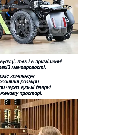
улиці, так і в приміщенні
егкій маневровості.
коліс компенсує
 зовнішні розміри
и через вузькі дверні
женому просторі.