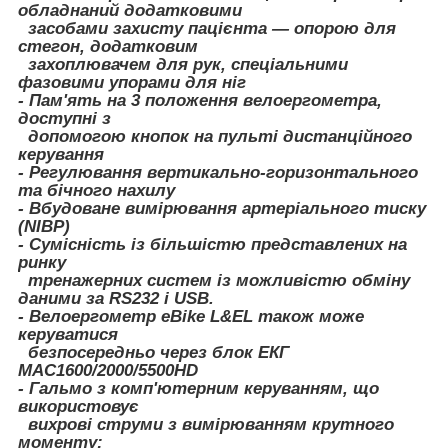
обладнаний додатковими
засобами захисту пацієнта — опорою для
стегон, додатковим
захоплювачем для рук, спеціальними
фазовими упорами для ніг
- Пам'ять на 3 положення велоергометра,
доступні з
допомогою кнопок на пульті дистанційного
керування
- Регулювання вертикально-горизонтального
та бічного нахилу
- Вбудоване вимірювання артеріального тиску
(NIBP)
- Сумісність із більшістю представлених на
ринку
тренажерних систем із можливістю обміну
даними за RS232 і USB.
- Велоергометр eBike L&EL також може
керуватися
безпосередньо через блок ЕКГ
MAC1600/2000/5500HD
- Гальмо з комп'ютерним керуванням, що
використовує
вихрові струми з вимірюванням крутного
моменту;