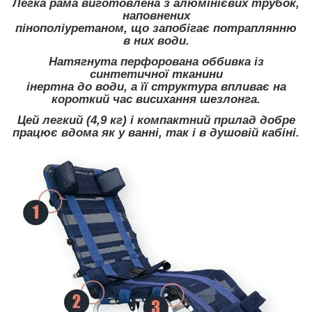
Легка рама виготовлена з алюмінієвих трубок,
наповнених
пінополіуретаном, що запобігає потраплянню
в них води.
Натягнута перфорована оббивка із
синтетичної тканини
інертна до води, а її структура впливає на
короткий час висихання шезлонга.
Цей легкий (4,9 кг) і компактний прилад добре
працює вдома як у ванні, так і в душовій кабіні.