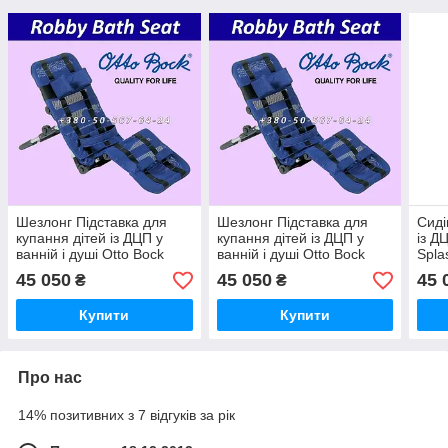
Шезлонг Підставка для
Шезлонг Підставка для
Сиді
купання дітей із ДЦП у
купання дітей із ДЦП у
із Д
ванній і душі Otto Bock
ванній і душі Otto Bock
Spla
Robby Seat
Robby Bath Seat Size 2
Ligh
45 050
45 050
45 
₴
₴
Seat
Купити
Купити
Про нас
14% позитивних з 7 відгуків за рік