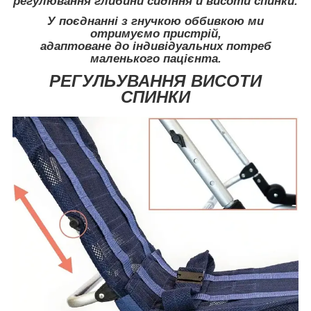
регулювання глибини сидіння й висоти спинки.
У поєднанні з гнучкою оббивкою ми
отримуємо пристрій,
адаптоване до індивідуальних потреб
маленького пацієнта.
РЕГУЛЬУВАННЯ ВИСОТИ
СПИНКИ