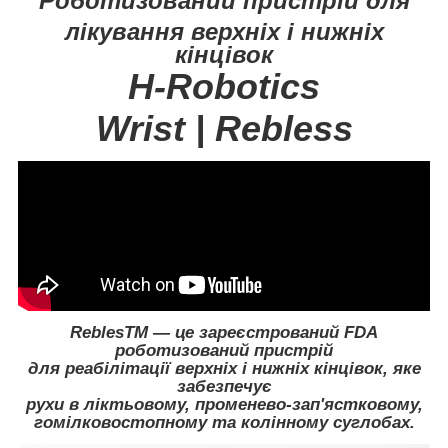
Роботизований пристрій для
лікування
верхніх і нижніх
кінцівок
H-Robotics
Wrist | Rebless
ReblesTM
— це зареєстрований FDA
роботизований пристрій
для реабілітації верхніх і нижніх кінцівок, яке
забезпечує
рухи в ліктьовому, променево-зап'ястковому,
гомілковостопному та колінному суглобах.