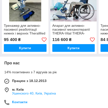
Тренажер для активно-
Апарат для активно-
Трен
пасивної реабілітації
пасивної механотерапії
паси
нижніх і верхніх TheraMed
THERA-Vital THERA-
нижн
Thera Trainer — Electric
Trainer Tigo 510 Trainer for
Thera
95 400
116 600
84 
₴
₴
Rotor Hand-Foot
Arms and Legs Used)
Roto
Купити
Купити
Про нас
14% позитивних з 7 відгуків за рік
Працює з 18.12.2013
м. Київ
Ушинского 40, Київ, Україна
Контакти