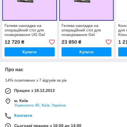
Гелева накладка на
Гелева накладка на
Конс
операційний стіл для
операційний стіл для
для 
позиціювання UG Gel
позиціювання Gel
Kreu
Positioning Table Pad
Positioning Table Pad
iLED
12 720
23 850
1 2
₴
₴
AP410W/C — 100x50x1cm
AP410W/C-1.5
100x50x1,5cm
Купити
Купити
Про нас
14% позитивних з 7 відгуків за рік
Працює з 18.12.2013
м. Київ
Ушинского 40, Київ, Україна
Контакти
Сьогодні працює з 10:00 до 14:00