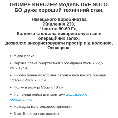
TRUMPF KREUZER Модель DVE SOLO.
БО дуже хороший технічний стан,
Німецького виробництва
Живлення 230,
Частота 50-60 Гц,
Колонка стельова використовується в
операційних залах,
дозволяє використовувати простір під колоною,
Оснащена:
У два плеча:
Верхня плече обертається з розмірами 89см х 22,5
см х 12см,
Нижній плече поворотне регулюється висота розміри
131см х 24см х 30см
Полку в розмірі 53см х 48 см
На полиці рейки для монтажу
додаткового
обладнання
.
Накладка на стельового кріплення,
8 шт. Електричних розеток,