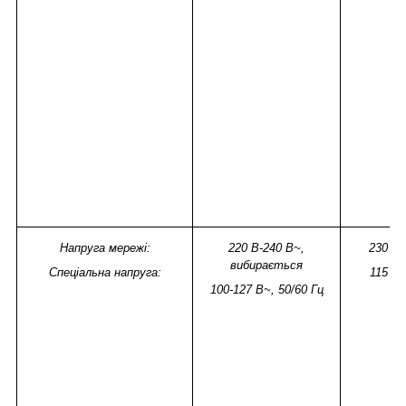
Напруга мережі:
220 В-240 В~,
230 В~
вибирається
Спеціальна напруга:
115 В~
100-127 В~, 50/60 Гц