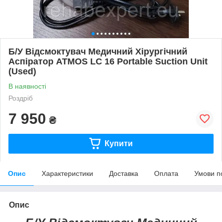
Б/У Відсмоктувач Медичний Хірургічний
Аспіратор ATMOS LC 16 Portable Suction Unit
(Used)
В наявності
Роздріб
7 950
₴
Купити
Опис
Характеристики
Доставка
Оплата
Умови п
Опис