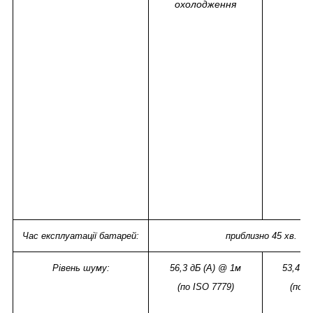
охолодження
Час експлуатації батарей:
приблизно 45 хв.
Рівень шуму:
56,3 дБ (А) @ 1м
53,4 д
(по ISO 7779)
(по I