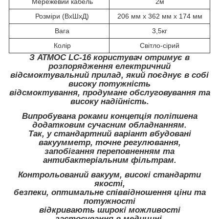
Мережевий кабель
2м
Розміри (ВхШхД)
206 мм х 362 мм х 174 мм
Вага
3,5кг
Колір
Світло-сірий
З АТМОС LC-16 користувач отримує в
розпорядження електричний
відсмоктувальний прилад, який поєднує в собі
високу потужність
відсмоктування, продумане обслуговування та
високу надійність.
Випробувана роками концепція поліпшена
додатковим сучасним обладнанням.
Так, у стандартний варіант вбудовані
вакуумметр, точне регулювання,
запобігання переповненням та
антибактеріальним фільтрам.
Контрольований вакуум, високі стандарти
якості,
безпеки, оптимальне співвідношення ціни та
потужності
відкривають широкі можливості
застосування в медицині.