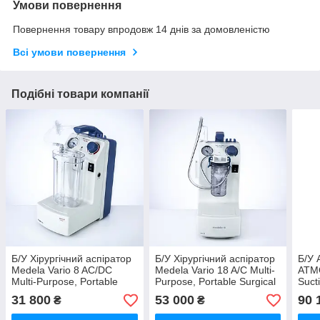
Умови повернення
Повернення товару впродовж 14 днів за домовленістю
Всі умови повернення
Подібні товари компанії
Б/У Хірургічний аспіратор
Б/У Хірургічний аспіратор
Б/У 
Medela Vario 8 AC/DC
Medela Vario 18 A/C Multi-
ATMO
Multi-Purpose, Portable
Purpose, Portable Surgical
Suct
Surgical Suction Pump
Suction Pump (Used)
31 800
53 000
90 
₴
₴
(Used)