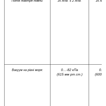
Потік повітря помпи:
16 л/хв. ± 2 л/хв.
16 л/хв
0…-82 кПа
0…-
Вакуум на рівні моря:
(615 мм рт.ст.)
(600 м