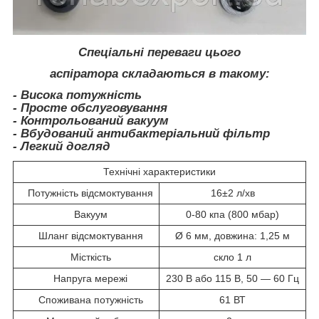
Спеціальні переваги цього
аспіратора складаються в такому:
- Висока потужність
- Просте обслуговування
- Контрольований вакуум
- Вбудований антибактеріальний фільтр
- Легкий догляд
Технічні характеристики
Потужність відсмоктування
16±2 л/хв
Вакуум
0-80 кпа (800 мбар)
Шланг відсмоктування
Ø 6 мм, довжина: 1,25 м
Місткість
скло 1 л
Напруга мережі
230 B або 115 B, 50 — 60 Гц
Споживана потужність
61 ВТ