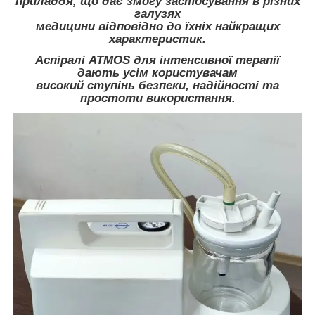
приладдя, що дає змогу застосування в різних
галузях
медицини відповідно до їхніх найкращих
характеристик.
А
спіралі ATMOS для інтенсивної терапії
дають усім користувачам
високий ступінь безпеки, надійності та
простоти використання.