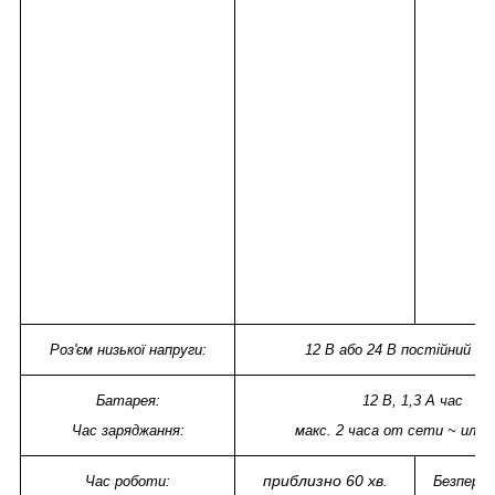
Роз'єм низької напруги:
12 В або 24 В постійний с
Батарея:
12 В, 1,3 А час
Час заряджання:
макс. 2 часа от сети ~ или 
приблизно 60 хв.
Час роботи:
Безперер