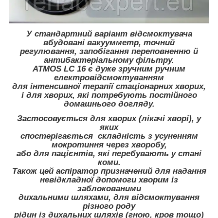
У стандартний варіант відсмоктувача
вбудовані вакуумметр, точний
регулювання, запобігання переповненню й
антибактеріальному фільтру.
ATMOS LC 16 є дуже зручним ручним
електровідсмоктуванням
для інтенсивної терапії стаціонарних хворих,
і для хворих, які потребують постійного
домашнього догляду.
Застосовується для хворих (лікачі хворі), у
яких
спостерігається складність з усуненням
мокротиння через хворобу,
або для пацієнтів, які перебувають у стані
коми.
Також цей аспіратор призначений для надання
невідкладної допомоги хворим із
заблокованими
дихальними шляхами, для відсмоктування
різного роду
рідин із дихальних шляхів (гною, кров тощо)