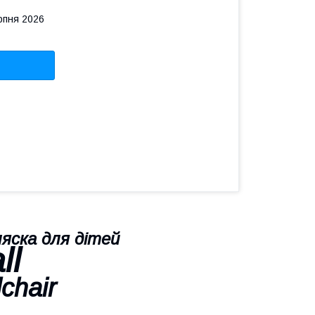
рпня 2026
яска для дітей
ll
chair