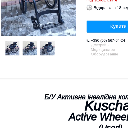
Під замовлення
Відправка з 18 се
Купити
+380 (50) 567-64-24
Дмитрий -
Медицинское
Оборудование
Б/У
Активна інвалідна кол
Kuscha
Active Wheel
(Used)