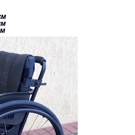
см
см
см