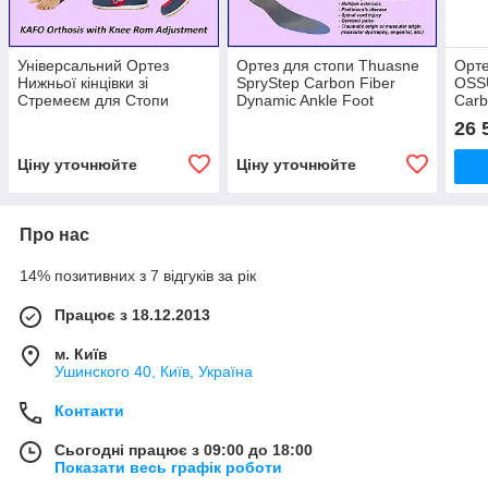
Універсальний Ортез
Ортез для стопи Thuasne
Орте
Нижньої кінцівки зі
SpryStep Carbon Fiber
OSS
Стремеєм для Стопи
Dynamic Ankle Foot
Carb
4medic OKD-28 Lower
Orthosis
26 
Limb Orthosis
Ціну уточнюйте
Ціну уточнюйте
Про нас
14% позитивних з 7 відгуків за рік
Працює з 18.12.2013
м. Київ
Ушинского 40, Київ, Україна
Контакти
Сьогодні працює з 09:00 до 18:00
Показати весь графік роботи