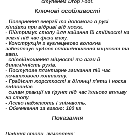
ступенем Drop Foot.
Ключові особливості
- Повернення енергії та допомога в русі
кінцівки при відриві від носка.
- Підтримує стопу для надання їй стійкості на
землі під час фази маху.
- Конструкція з вуглецевого волокна
забезпечує чудове співвідношення міцності та
ваги.
співвідношення міцності та ваги й
динамічність рухів.
- Поступове плантарне згинання під час
початкового контакту.
- Градієнт жорсткості в ділянці п'яти і носка
відповідає
силам реакції на ґрунт під час їхнього впливу
на стопу.
- Легко надягають і знімають.
- Обмеження за вагою: 100 кг
Показання
Падіння стопи, зумовлене: