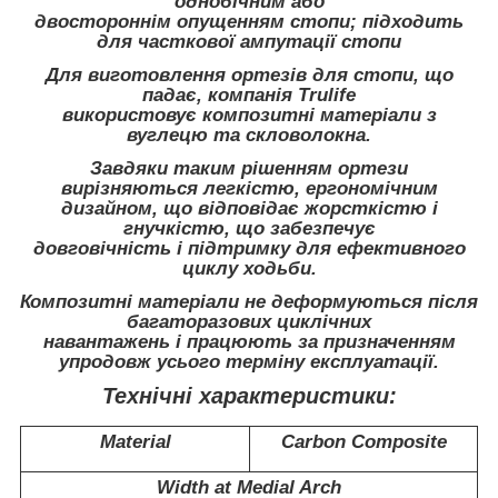
однобічним або
двостороннім опущенням стопи; підходить
для часткової ампутації стопи
Для виготовлення ортезів для стопи, що
падає, компанія Trulife
використовує композитні матеріали з
вуглецю та скловолокна.
Завдяки таким рішенням ортези
вирізняються легкістю, ергономічним
дизайном, що відповідає жорсткістю і
гнучкістю, що забезпечує
довговічність і підтримку для ефективного
циклу ходьби.
Композитні матеріали не деформуються після
багаторазових циклічних
навантажень і працюють за призначенням
упродовж усього терміну експлуатації.
Технічні характеристики:
Material
Carbon Composite
Width at Medial Arch