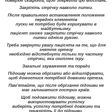
поверхні скафоїда, щоб зберегти цю відстань.
Закріпіть стрічку навколо литки.
Після правильного встановлення положення
передніх елементів
луски не потрібно буде коригувати в
майбутньому.
пацієнт зможе закріпити стрічку навколо
литки однією рукою.
Треба звернути увагу пацієнта на те, що для
зняття ортезу
необхідно відстебнути тільки ту частину
стрічки, яка охоплює ікру.
Загальні зауваження та поради
Підошву можна обрізати або відшліфувати,
щоб домогтися потрібної довжини ортеза.
Пам'ятайте, що після обрізання підошви не
має залишатися гострих країв.
Щоб подовжити підошву, можна
використовувати устілку
виберіть устілку потрібної довжини та
прикріпіть її до підошви.