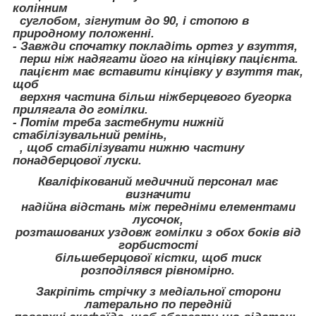
колінним
суглобом, зігнутим до 90, і стопою в
природному положенні.
- Завжди спочатку покладіть ортез у взуття,
перш ніж надягати його на кінцівку пацієнта.
пацієнт має вставити кінцівку у взуття так,
щоб
верхня частина більш ніжберцевого бугорка
прилягала до гомілки.
- Потім треба застебнути нижній
стабілізувальний ремінь,
, щоб стабілізувати нижню частину
понадберцової луски.
Кваліфікований медичний персонал має
визначити
надійна відстань між передніми елементами
лусочок,
розташованих уздовж гомілки з обох боків від
горбистості
більшеберцової кістки, щоб тиск
розподілявся рівномірно.
Закріпіть стрічку з медіальної сторони
латерально по передній