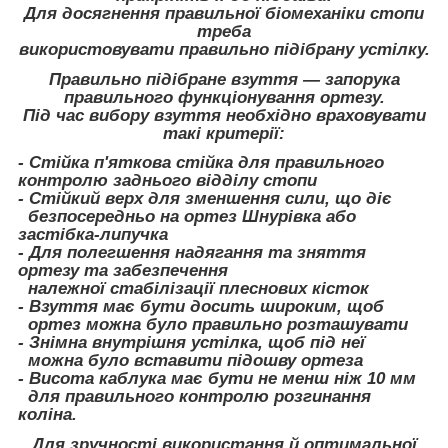
Для досягнення правильної біомеханіки стопи
треба
використовувати правильно підібрану устілку.
Правильно підібране взуття — запорука
правильного функціонування ортезу.
Під час вибору взуття необхідно враховувати
такі критерії:
- Стійка п'яткова стійка для правильного
контролю заднього відділу стопи
- Стійкий верх для зменшення сили, що діє
безпосередньо на ортез Шнурівка або
застібка-липучка
- Для полегшення надягання та зняття
ортезу та забезпечення
належної стабілізації плеснових кісток
- Взуття має бути досить широким, щоб
ортез можна було правильно розташувати
- Знімна внутрішня устілка, щоб під неї
можна було вставити підошву ортеза
- Висота каблука має бути не менш ніж 10 мм
для правильного контролю розгинання
коліна.
Для зручності використання й оптимальної