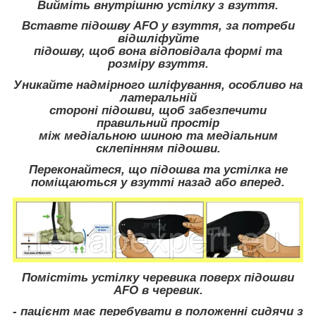
Вийміть внутрішню устілку з взуття.
Вставте підошву AFO у взуття, за потреби
відшліфуйте
підошву, щоб вона відповідала формі та
розміру взуття.
Уникайте надмірного шліфування, особливо на
латеральній
стороні підошви, щоб забезпечити
правильний простір
між медіальною шиною та медіальним
склепінням підошви.
Переконайтеся, що підошва та устілка не
поміщаються у взутті назад або вперед.
Помістіть устілку черевика поверх підошви
AFO в черевик.
- пацієнт має перебувати в положенні сидячи з