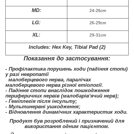
MD:
24-26cm
LG:
26-29cm
XL:
29-31cm
Includes: Hex Key, Tibial Pad (2)
Показання до застосування:
- Профілактика порушень ходи (падіння стопи)
у разі невропатії
малоберцевого нерва, паралічах
малоберцевого нерва різної етіології.
- Падіння стопи внаслідок пошкодження
периферичних нервів (малобарів'ячий нерв);
- Геміплегія після інсульту;
- Мультинервні ушкодження;
- Відновлення динамічних характеристик ходи.
Продукт був розроблений і призначений для
використання одним пацієнтом.