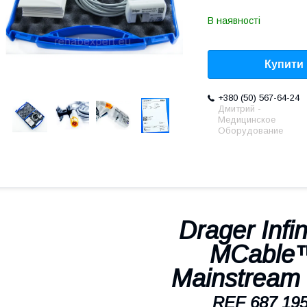
В наявності
Купити
+380 (50) 567-64-24
Дмитрий -
Медицинское
Оборудование
Drager Infi
MCable
Mainstream
REF 687 19