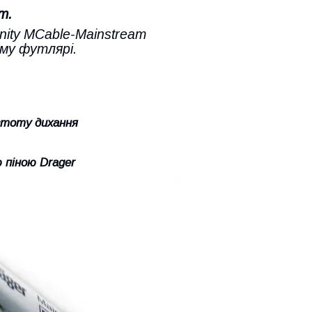
т.
inity MCable-Mainstream
ому футлярі.
астоту дихання
ю піною Drager