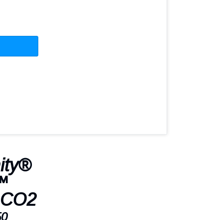
nity®
™
 CO2
50