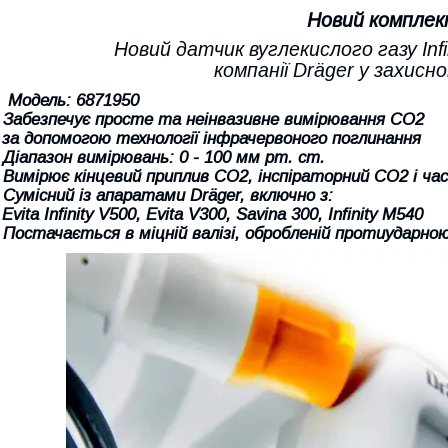
Новий комплек
Новий датчик вуглекислого газу Inf
компанії Dräger у захисн
- Модель: 6871950
- Забезпечує просте та неінвазивне вимірювання CO2
за допомогою технології інфрачервоного поглинання
- Діапазон вимірювань: 0 - 100 мм рт. ст.
- Вимірює кінцевий приплив CO2, інспіраторний CO2 і ч
- Сумісний із апаратами Dräger, включно з:
vita Infinity V500, Evita V300, Savina 300, Infinity M540
- Постачається в міцній валізі, обробленій протиударно