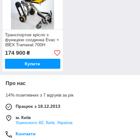
Транспортне крісло з
функцією сходинка Evac +
IBEX Transeat 700H
Evacuation Chair /
174 900
₴
Stairclimber
Купити
Про нас
14% позитивних з 7 відгуків за рік
Працює з 18.12.2013
м. Київ
Ушинского 40, Київ, Україна
Контакти