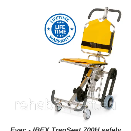
Evac - IBEX TranSeat 700H safely