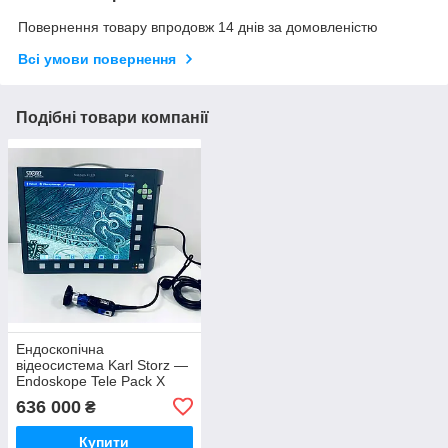
Повернення товару впродовж 14 днів за домовленістю
Всі умови повернення
Подібні товари компанії
Ендоскопічна
відеосистема Karl Storz —
Endoskope Tele Pack X
LED TP100 + Telecam
636 000
₴
20212030 PAL (Used)
Купити