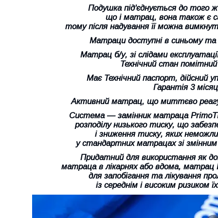
Подушка під'єднується до того ж
що і матрац, вона також є 
тому після надування її можна вимкнут
Матраци доступні в синьому та 
Матрац б/у, зі слідами експлуатаці
Технічний стан помітний
Має Технічний паспорт, дійсний уп
Гарантія 3 місяц
Активний матрац, що миттєво реагу
Система — замінник матраца PrimoT
розподілу низького тиску, що забез
і зниження тиску, яких неможл
у стандартних матрацах зі змінним
Придатний для використання як до
матраца в лікарнях або вдома, матрац 
для запобігання та лікування про
із середнім і високим ризиком ї