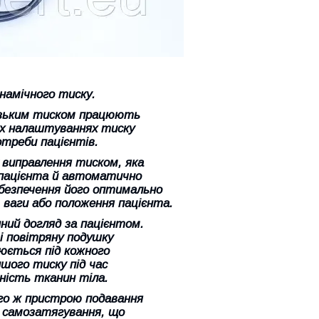
намічного тиску.
изьким тиском працюють
их налаштуваннях тиску
отреби пацієнтів.
виправлення тиском, яка
 пацієнта й автоматично
абезпечення його оптимально
, ваги або положення пацієнта.
ний догляд за пацієнтом.
 повітряну подушку
люється під кожного
шого тиску під час
ість тканин тіла.
го ж пристрою подавання
ю самозатягування, що