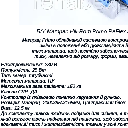
Б/У Матрас Hill-Rom Primo ReFlex A
Матрац Primo обладнаний системою контролю 
зміни в положенні або рухах пацієнта
тиск матраца, щоб постійно забезпечув
тиск, незалежно від розміру, форми, ваг
- Електроживлення: 230 В
- Потужність: 25 Вт
- Типи камер: трубчасті
- Матеріал матраца: ПУ
- Максимальна вага пацієнта: 150 кг
- Клапан СЛР: ДА
- Контролер із плівковою панеллю керування й ручкою,
- Розміри: Матрац: 2000х850х165мм, Центральний блок:
 Вага: 12,5 кг
- До комплекту також входить подушка для сидіння, а 
який регулює рівень надування під пацієнта, щоб забез
адекватний тиск і життєздатність тканин у зоні кон