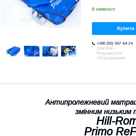
В наявності
Купити
+380 (50) 567-64-24
Дмитрий -
Медицинское
Оборудование
Антипролежневий матрац 
змінним низьким
Hill-Ro
Primo ReF