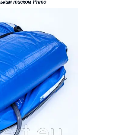
зьким тиском Primo