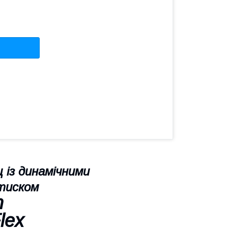
із динамічними
 тиском
m
lex