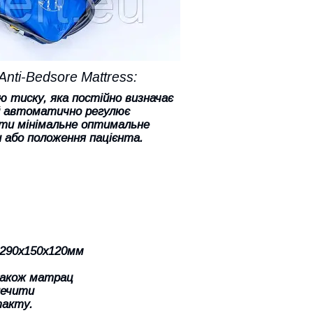
nti-Bedsore Mattress:
тиску, яка постійно визначає
 й автоматично регулює
ати мінімальне оптимальне
и або положення пацієнта.
 290х150х120мм
також матрац
печити
такту.