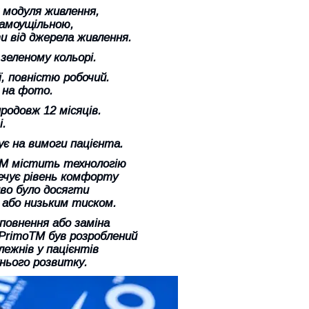
 модуля живлення,
самоущільною,
и від джерела живлення.
зеленому кольорі.
ї, повністю робочий.
 на фото.
родовж 12 місяців.
і.
є на вимоги пацієнта.
M містить технологію
печує рівень комфорту
иво було досягти
 або низьким тиском.
повнення або заміна
PrimoTM був розроблений
лежнів у пацієнтів
хнього розвитку.