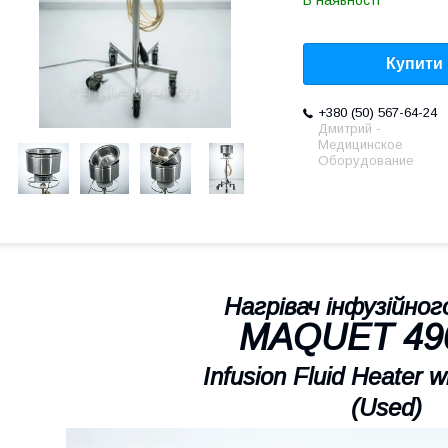
В наявності
Купити
+380 (50) 567-64-24
Дмитрий -
Медицинское
Оборудование
Нагрівач інфузійног
MAQUET 49
Infusion Fluid Heater w
(Used)