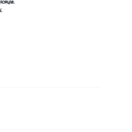
ісяців.
і.