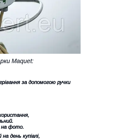
рки Maquet:
грівання за допомогою ручки
икористання,
ьний.
 на фото.
на день купівлі,