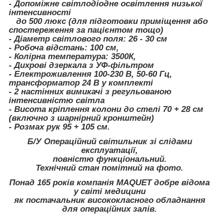
- Допоміжне світлодіодне освітлення низької
інтенсивності
до 500 люкс (для підготовки приміщення або
спостереження за пацієнтом тощо)
- Діаметр світлового поля: 26 - 30 см
- Робоча відстань: 100 см,
- Колірна температура: 3500К,
- Дихрові дзеркала з УФ-фільтром
- Електроживлення 100-230 В, 50-60 Гц,
трансформатор 24 В у комплекті
- 2 настінних вимикачі з регульованою
інтенсивністю світла
- Висота кріплення колони до стелі 70 + 28 см
(включно з шарнірний кронштейн)
- Розмах рук 95 + 105 см.
Б/У Операційний світильник зі слідами
експлуатації,
повністю функціональний.
Технічний стан помітний на фото.
Понад 165 років компанія
MAQUET
добре відома
у світі медицини
як постачальник висококласного обладнання
для операційних залів.