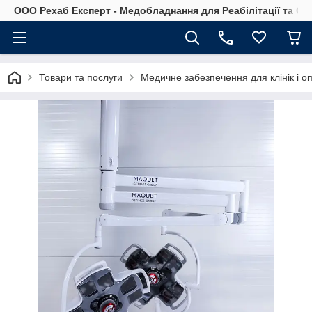
OOO Рехаб Експерт - Медобладнання для Реабілітації та Ор
Товари та послуги
Медичне забезпечення для клінік і о