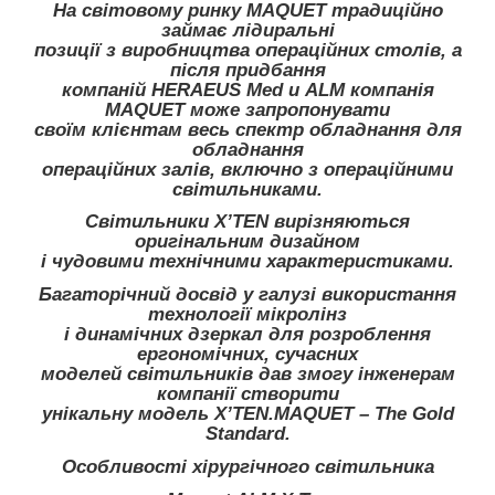
На світовому ринку
MAQUET
традиційно
займає лідиральні
позиції з виробництва операційних столів, а
після придбання
компаній
HERAEUS Med
и
ALM
компанія
MAQUET
може запропонувати
своїм клієнтам весь спектр обладнання для
обладнання
операційних залів, включно з операційними
світильниками.
Світильники
X’TEN
вирізняються
оригінальним дизайном
і чудовими технічними характеристиками.
Багаторічний досвід у галузі використання
технології мікролінз
і динамічних дзеркал для розроблення
ергономічних, сучасних
моделей світильників дав змогу інженерам
компанії створити
унікальну модель
X’TEN.MAQUET – The Gold
Standard.
Особливості хірургічного світильника