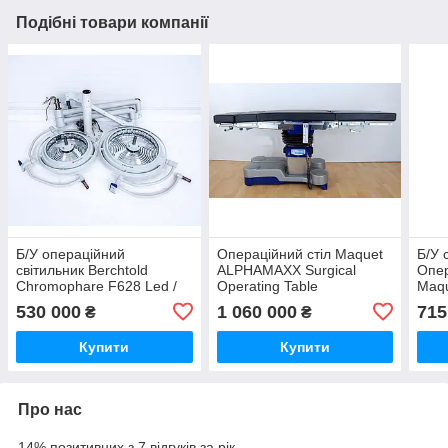
Подібні товари компанії
Б/У операційний
Операційний стіл Maquet
Б/У 
світильник Berchtold
ALPHAMAXX Surgical
Опер
Chromophare F628 Led /
Operating Table
Maqu
F528 Led Surgical Light
500 
530 000
1 060 000
715
₴
₴
Купити
Купити
Про нас
14% позитивних з 7 відгуків за рік