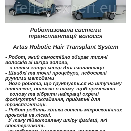
Роботизована система
трансплантації волосся
Artas Robotic Hair Transplant System
- Робот, який самостійно збирає тисячі
волосків зі шкіри голови,
а потім готує місця для імплантації
- Швидкі та точні процедури, недосяжні
ручними методами
- Його робота, що ґрунтується на штучному
інтелекті, полягає в тому, щоб прочесати
голову та зібрати найкращі окремі
фолікулярні складання, придатні для
трансплантації.
- Робот робить кілька сотень мікроскопічних
проколів на лісані.
У таку підготовлену шкіру фахівці, які
спостерігають
за роботом, імплантують волосок за