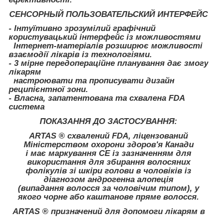
СЕНСОРНЫЙ ПОЛЬЗОВАТЕЛЬСКИЙ ИНТЕРФЕЙС
- Інтуїтивно зрозумілий графічний
користувацький інтерфейс із можливостями
Інтернет-матеріалів розширює можливості
взаємодії лікарів із технологіями.
- 3 мірне передопераційне планування дає змогу
лікарям
настроювати та прописувати дизайн
реципієнтної зони.
- Власна, запатентована та схвалена FDA
система
ПОКАЗАННЯ ДО ЗАСТОСУВАННЯ:
ARTAS ® схвалений FDA, ліцензований
Міністерством охорони здоров'я Канади
і має маркування CE із зазначенням для
використання для збирання волосяних
фолікулів зі шкіри голови в чоловіків із
діагнозом андрогенна алопеція
(випадання волосся за чоловічим типом), у
якого чорне або каштанове пряме волосся.
ARTAS ® призначений для допомоги лікарям в