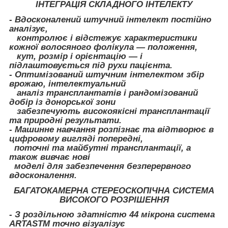
ІНТЕГРАЦІЯ СКЛАДНОГО ІНТЕЛЕКТУ
- Вдосконалений штучний інтелект постійно
аналізує,
контролює і відстежує характеристики
кожної волосяного фолікула — положення,
кут, розмір і орієнтацію — і
підлаштовується під рухи пацієнта.
- Оптимізований штучним інтелектом збір
врожаю, інтелектуальний
аналіз трансплантатів і рандомізований
добір із донорської зони
забезпечують високоякісні трансплантації
та природні результати.
- Машинне навчання розпізнає та відтворює в
цифровому вигляді попередні,
поточні та майбутні трансплантації, а
також вивчає нові
моделі для забезпечення безперервного
вдосконалення.
БАГАТОКАМЕРНА СТЕРЕОСКОПІЧНА СИСТЕМА
ВИСОКОГО РОЗРІШЕННЯ
- З роздільною здатністю 44 мікрона система
ARTASTM точно візуалізує