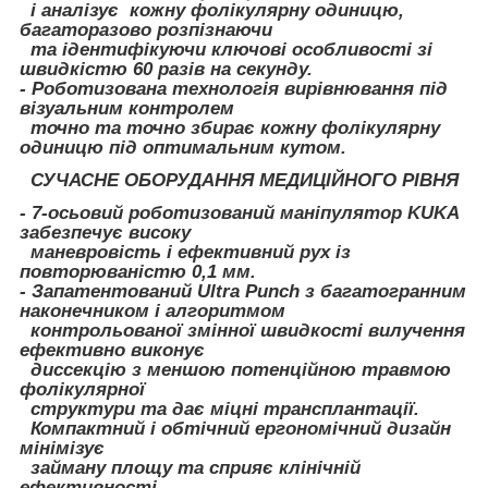
і аналізує кожну фолікулярну одиницю,
багаторазово розпізнаючи
та ідентифікуючи ключові особливості зі
швидкістю 60 разів на секунду.
- Роботизована технологія вирівнювання під
візуальним контролем
точно та точно збирає кожну фолікулярну
одиницю під оптимальним кутом.
СУЧАСНЕ ОБОРУДАННЯ МЕДИЦІЙНОГО РІВНЯ
- 7-осьовий роботизований маніпулятор KUKA
забезпечує високу
маневровість і ефективний рух із
повторюваністю 0,1 мм.
- Запатентований Ultra Punch з багатогранним
наконечником і алгоритмом
контрольованої змінної швидкості вилучення
ефективно виконує
диссекцію з меншою потенційною травмою
фолікулярної
структури та дає міцні трансплантації.
Компактний і обтічний ергономічний дизайн
мінімізує
займану площу та сприяє клінічній
ефективності.