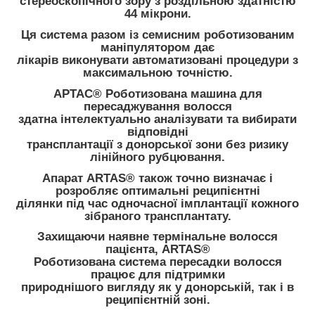
стереоскопічного зору з роздільною здатністю
44 мікрони.
Ця система разом із семисним роботизованим
маніпулятором дає
лікарів виконувати автоматизовані процедури з
максимальною точністю.
АРТАС® Роботизована машина для
пересаджування волосся
здатна інтелектуально аналізувати та вибирати
відповідні
трансплантації з донорської зони без ризику
лінійного рубцювання.
Апарат ARTAS® також точно визначає і
розробляє оптимальні реципієнтні
ділянки під час одночасної імплантації кожного
зібраного трансплантату.
Захищаючи наявне термінальне волосся
пацієнта, ARTAS®
Роботизована система пересадки волосся
працює для підтримки
природнішого вигляду як у донорській, так і в
реципієнтній зоні.