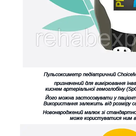
Пульсоксиметр педіатричний Choice
призначений для вимірювання інв
киснем артеріальної гемоглобіну (SpO
Його можна застосовувати у пацієнті
Використання залежить від розміру с
Новонароджений малюк зі стандартною
може користуватися ним в