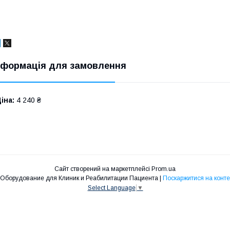
нформація для замовлення
іна:
4 240 ₴
Сайт створений на маркетплейсі
Prom.ua
Рехаб Эксперт - Медицинское Оборудование для Клиник и Реабилитации Пациента |
Поскаржитися на конте
Select Language
▼