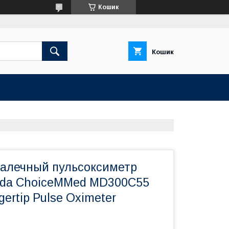
Кошик
Кошик
алечный пульсоксиметр
nda ChoiceMMed MD300C55
ngertip Pulse Oximeter