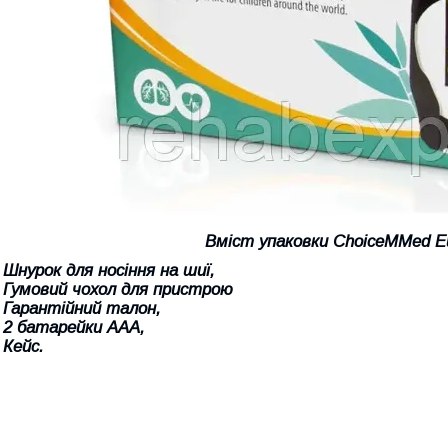
Вміст упаковки ChoiceMMed 
 Шнурок для носіння на шиї,
- Гумовий чохол для пристрою
- Гарантійний талон,
- 2 батарейки ААА,
 Кейс.