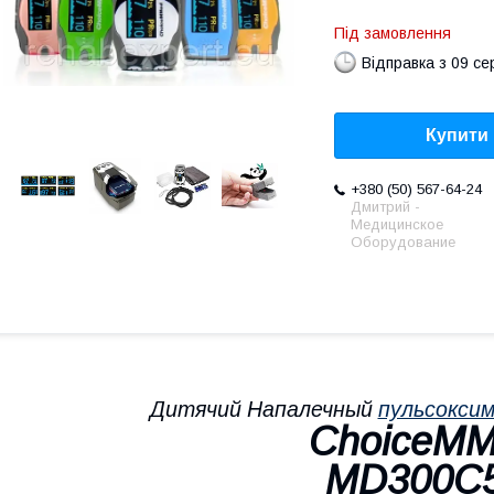
Під замовлення
Відправка з 09 се
Купити
+380 (50) 567-64-24
Дмитрий -
Медицинское
Оборудование
Дитячий Напалечный
пульсокси
ChoiceM
MD300C