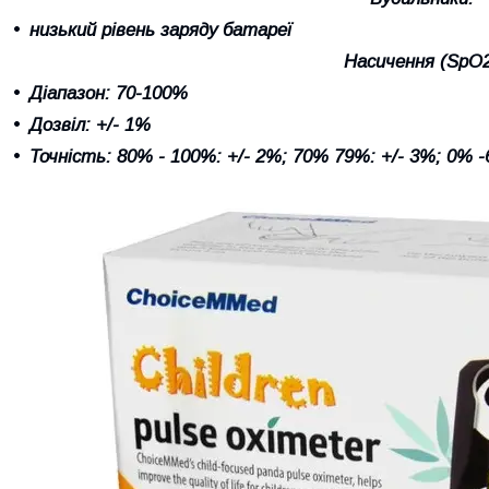
низький рівень заряду батареї
Насичення (SpO
Діапазон: 70-100%
Дозвіл: +/- 1%
Точність: 80% - 100%: +/- 2%; 70% 79%: +/- 3%; 0% -