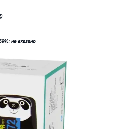
2)
69%: не вказано