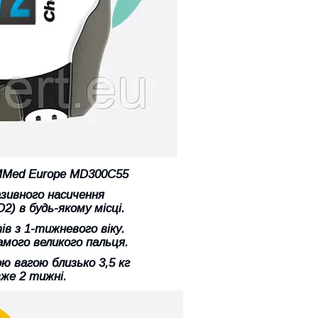
MMed Europe MD300C55
азивного насичення
2) в будь-якому місці.
в з 1-тижневого віку.
амого великого пальця.
 вагою близько 3,5 кг
же 2 тижні.