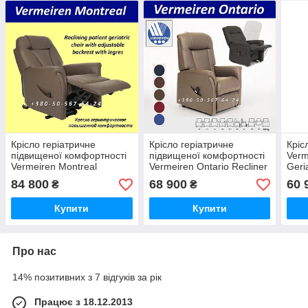
Крісло геріатричне
Крісло геріатричне
Кріс
підвищеної комфортності
підвищеної комфортності
Ver
Vermeiren Montreal
Vermeiren Ontario Reclіner
Geria
Geriatric Chair for Seniors
and Lifting Geriatric Chair
84 800
68 900
60 
₴
₴
Купити
Купити
Про нас
14% позитивних з 7 відгуків за рік
Працює з 18.12.2013