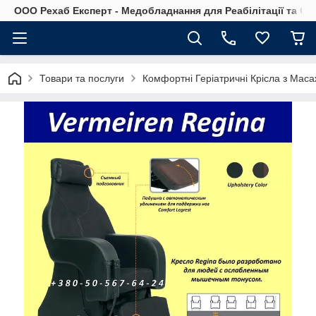
OOO Рехаб Експерт - Медобладнання для Реабілітації та Ор
Товари та послуги
Комфортні Геріатричні Крісла з Мас