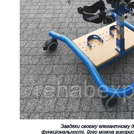
Завдяки своєму елегантному ди
функціональності, його можна викори