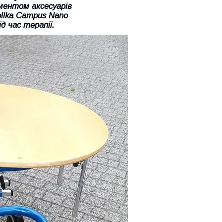
ментом аксесуарів
ollka Campus Nano
д час терапії.