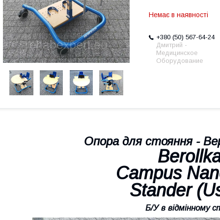
Немає в наявності
+380 (50) 567-64-24
Дмитрий -
Медицинское
Оборудование
Опора для стояння -
Ве
Berollk
Campus Nan
Stander (U
Б/У в відмінному с