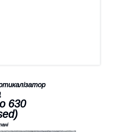
ртикалізатор
a
o 630
sed)
тані