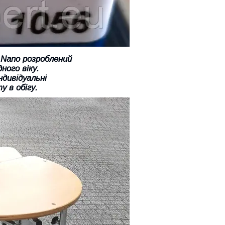
 Nano розроблений
ного віку.
ндивідуальні
 в обігу.