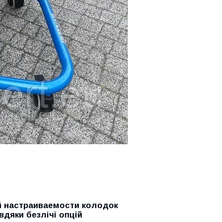
й настраиваемости колодок
вдяки безлічі опцій