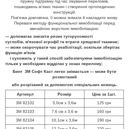
пружну підтримку під час лікування переломів,
пошкоджень м'яких тканин і створення ортопедичних
конструкцій.
Пов'язка довговічна, її можна знімати й накладати знову.
Переваги методу функціональної іммобілізації перед
звичайною жорсткою іммобілізацією:
―
допомагає знизити ризик тугорухомості
суглобів, м'язової атрофії та втрати хрящової тканини;
― може скорочувати час реабілітації, оскільки зберігає
функцію м'язів
і сухожиль у такий спосіб забезпечуючи іммобілізацію
тільки у необхідних відділах у зонах перелому;
Бинт 3M Софт Каст легко знімається — може бути
розмотаний
або розрізаний за допомогою спеціальних ножиць.
Артикул
Розмір
Ціна за 1шт.
3M 82102
5,0см х 3,6м
125
грн
3M 82103
7,6 см х 3,6 м
160
грн
3M 82104
10,1см х 3,6м
190
грн
3M 82105
12,7см х 3,6м
220
грн