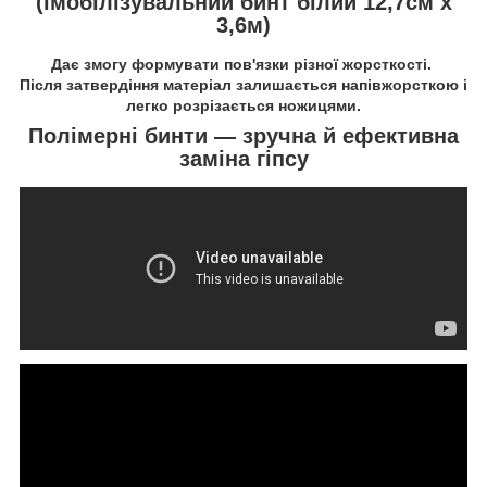
(імобілізувальний бинт
білий 12,7см х
3,6м)
Дає змогу формувати пов'язки різної жорсткості.
Після затвердіння матеріал залишається напівжорсткою і
легко розрізається ножицями.
Полімерні бинти — зручна й ефективна
заміна гіпсу