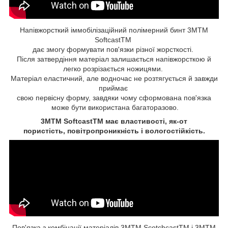
Напівжорсткий іммобілізаційний полімерний бинт 3MTM
SoftcastTM
дає змогу формувати пов'язки різної жорсткості.
Після затвердіння матеріал залишається напівжорсткою й
легко розрізається ножицями.
Матеріал еластичний, але водночас не розтягується й завжди
приймає
свою первісну форму, завдяки чому сформована пов'язка
може бути використана багаторазово.
3MTM SoftcastTM має властивості, як-от
пористість, повітропроникність і вологостійкість.
Пов'язка з комбінації матеріалів 3MTM ScotchcastTM і 3MTM