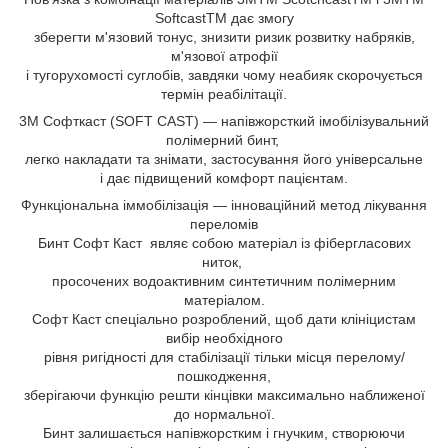
SoftcastTM дає змогу
зберегти м'язовий тонус, знизити ризик розвитку набряків,
м'язової атрофії
і тугорухомості суглобів, завдяки чому неабияк скорочується
термін реабілітації.
3M Софткаст (SOFT CAST) — напівжорсткий імобілізувальний
полімерний бинт,
легко накладати та знімати, застосування його універсальне
і дає підвищений комфорт пацієнтам.
Функціональна іммобілізація — інноваційний метод лікування
переломів
Бинт Софт Каст являє собою матеріал із фібергласових
ниток,
просочених водоактивним синтетичним полімерним
матеріалом.
Софт Каст спеціально розроблений, щоб дати клініцистам
вибір необхідного
рівня ригідності для стабілізації тільки місця перелому/
пошкодження,
зберігаючи функцію решти кінцівки максимально наближеної
до нормальної.
Бинт залишається напівжорстким і гнучким, створюючи