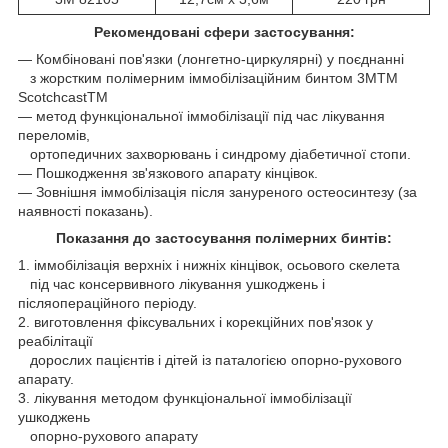
Рекомендовані сфери застосування:
― Комбіновані пов'язки (лонгетно-циркулярні) у поєднанні
з жорстким полімерним іммобілізаційним бинтом 3MTM
ScotchcastTM
— метод функціональної іммобілізації під час лікування
переломів,
ортопедичних захворювань і синдрому діабетичної стопи.
― Пошкодження зв'язкового апарату кінцівок.
― Зовнішня іммобілізація після зануреного остеосинтезу (за
наявності показань).
Показання до застосування полімерних бинтів:
1. іммобілізація верхніх і нижніх кінцівок, осьового скелета
під час консервивного лікування ушкоджень і
післяопераційного періоду.
2. виготовлення фіксувальних і корекційних пов'язок у
реабілітації
дорослих пацієнтів і дітей із паталогією опорно-рухового
апарату.
3. лікування методом функціональної іммобілізації
ушкоджень
опорно-рухового апарату