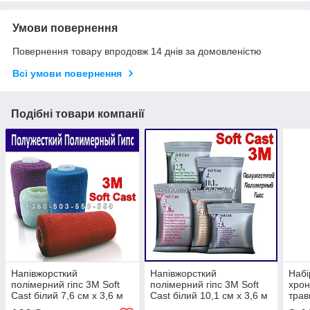
Умови повернення
Повернення товару впродовж 14 днів за домовленістю
Всі умови повернення
Подібні товари компанії
Напівжорсткий
Напівжорсткий
Набі
полімерний гіпс 3M Soft
полімерний гіпс 3M Soft
хрон
Cast білий 7,6 см х 3,6 м
Cast білий 10,1 см х 3,6 м
трав
V.A.