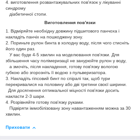
4. виготовлення розвантажувальних пов'язок у лікуванні
синдрому
діабетичної стопи.
Виготовлення пов'язки
1. Відміряйте необхідну довжину підшитового панчоха і
накладіть панчіх на пошкоджену зону.
2. Пориньте рулон бинта в холодну воду, після чого стисніть
його один раз.
У вас буде 4-5 хвилин на моделювання пов'язки. Для
збільшення часу полімеризації не занурюйте рулон у воду,
а змочіть, після накладення, готову пов'язку вологою
губкою або згорозніть її водою з пульверизатора.
3. Накладіть гіпсовий бинт по спіралі так, щоб тури
перекривалися на половину або дві третини своєї ширини.
Для досягнення оптимальної міцності пов'язки досить
накласти 2-3 шари.
4. Розрівняйте готову пов'язку руками.
Підвіряти іммобілізовану зону навантаженням можна за 30
хвилин.
Приховати