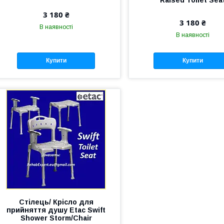
3 180 ₴
3 180 ₴
В наявності
В наявності
Купити
Купити
Стілець/ Крісло для
прийняття душу Etac Swift
Shower Storm/Chair