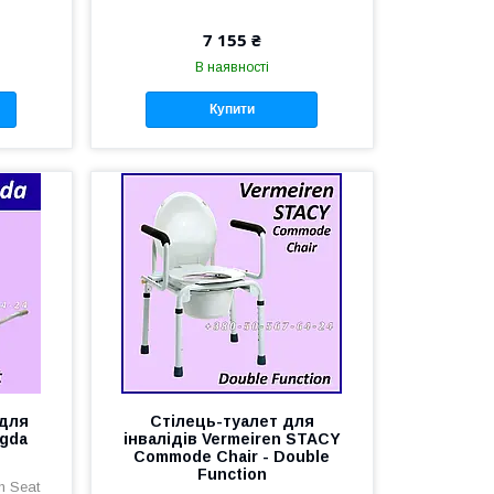
7 155 ₴
В наявності
Купити
 для
Стілець-туалет для
agda
інвалідів Vermeiren STACY
Commode Chair - Double
Function
h Seat