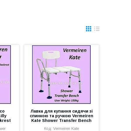
со
Лавка для купання сидячи зі
lly
спинкою та ручкою Vermeiren
krest
Kate Shower Transfer Bench
ower
Vermeiren Kate