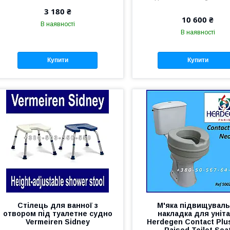
3 180 ₴
10 600 ₴
В наявності
В наявності
Купити
Купити
Стілець для ванної з
М'яка підвищувал
отвором під туалетне судно
накладка для уніта
Vermeiren Sidney
Herdegen Contact Plu
Raised Toilet Sea