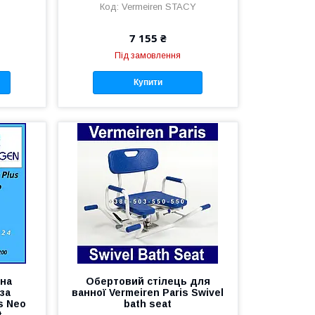
Vermeiren STACY
7 155 ₴
Під замовлення
Купити
ьна
Обертовий стілець для
за
ванної Vermeiren Paris Swivel
s Neo
bath seat
t