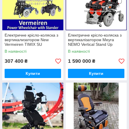
Електричне крісло-коляска з
Електричне крісло-коляска з
вертикализатором New
вертикалізатором Meyra
Vermeiren TIMIX SU
NEMO Vertical Stand Up
Powerchair with Stander
Power Chair
В наявності
В наявності
307 400
1 590 000
₴
₴
Купити
Купити