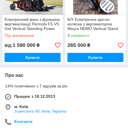
Електричний візок з функцією
Б/У Електричне крісло-
вертикалізації Permobi F5 VS
коляска з вертикатором
Get Vertical Standing Power
Meyra NEMO Vertical Stand
Wheelchair 12 km/h
Up Power Chair (Used)
Під замовлення
В наявності
1 590 000
265 000
від
₴
₴
Купити
Купити
Про нас
14% позитивних з 7 відгуків за рік
Працює з 18.12.2013
м. Київ
Ушинского 40, Київ, Україна
Контакти