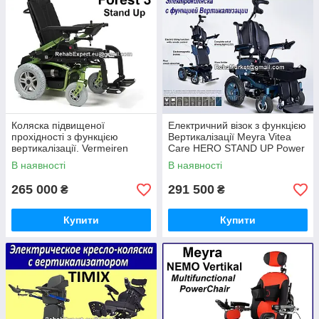
Коляска підвищеної
Електричний візок з функцією
прохідності з функцією
Вертикалізації Meyra Vitea
вертикалізації. Vermeiren
Care HERO STAND UP Power
Forest 3 Stand Up Power
Chair Мах 9,5 km
В наявності
В наявності
265 000
291 500
₴
₴
Купити
Купити