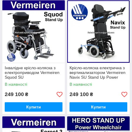
Інвалідне крісло-коляска з
Крісло-коляска електрична з
електроприводом Vermeiren
вертикализатором Vermeiren
Squod SU
Navix SU Stand Up Power
Chair
В наявності
В наявності
249 100
249 100
₴
₴
Купити
Купити