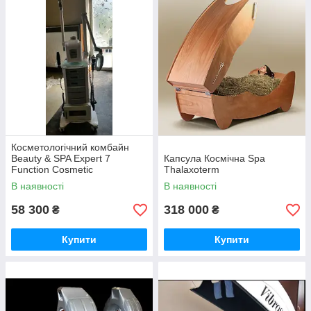
Чоловічі перукарські крісла
Перукарські візки
Стільці для майстрів
Сушуари і клімазон
Стерилізатори
Аксесуари для перукарень
Готові перукарські рішення
Косметологічне обладнання
Косметологічний комбайн
Косметологічні крісла
Beauty & SPA Expert 7
Капсула Космічна Spa
Function Cosmetic
Thalaxoterm
Косметологічні візки
В наявності
В наявності
Стільці для майстрів, косметологів
58 300
318 000
₴
₴
Лампи-лупи, Ширми
Воскоплави
Купити
Купити
Готові рішення косметологічного кабінету
Педикюрне обладнання:
Педикюрні крісла
Підставки для педикюру