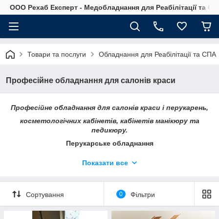
OOO Рехаб Експерт - Медобладнання для Реабілітації та Ор
Товари та послуги
Обладнання для Реабілітації та СПА
Професійне обладнання для салонів краси
Професійне обладнання для салонів краси
і перукарень,
косметологічних кабінетів, кабінетів манікюру та
педикюру.
Перукарське обладнання
Показати все
Перукарські крісла
Перукарські мийки
Сортування
0
Фільтри
Робоче місце перукаря і Дзеркало перукарське
Дитячі стільці та сидіння